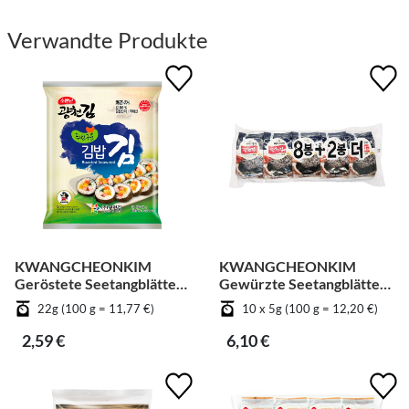
Verwandte Produkte
KWANGCHEONKIM
KWANGCHEONKIM
Geröstete Seetangblätter
Gewürzte Seetangblätter
für Kimbab
in Scheiben geschnitten -
22g (100 g = 11,77 €)
10 x 5g (100 g = 12,20 €)
Gemüse [Bündel]
2,59 €
6,10 €