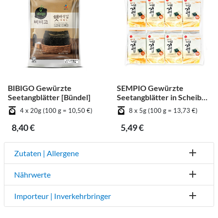
BIBIGO Gewürzte
SEMPIO Gewürzte
Seetangblätter [Bündel]
Seetangblätter in Scheiben
geschnitten [Bündel]
4 x 20g (100 g = 10,50 €)
8 x 5g (100 g = 13,73 €)
8,40 €
5,49 €
Zutaten | Allergene
Nährwerte
Importeur | Inverkehrbringer