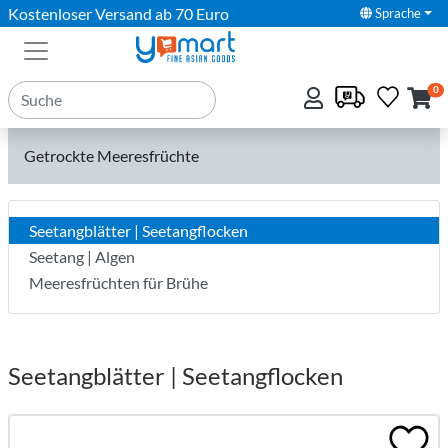
Kostenloser Versand ab 70 Euro
Sprache
0
Getrockte Meeresfrüchte
Seetangblätter | Seetangflocken
Seetang | Algen
Meeresfrüchten für Brühe
Seetangblätter | Seetangflocken