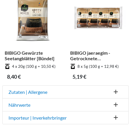
BIBIGO Gewürzte
BIBIGO jaeraegim -
Seetangblätter [Bündel]
Getrocknete
Seetangblätter -
4 x 20g (100 g = 10,50 €)
8 x 5g (100 g = 12,98 €)
Geschnitten [Bündel]
8,40 €
5,19 €
Zutaten | Allergene
Nährwerte
Importeur | Inverkehrbringer