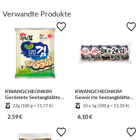
Verwandte Produkte
KWANGCHEONKIM
KWANGCHEONKIM
Geröstete Seetangblätter
Gewürzte Seetangblätter
für Kimbab
in Scheiben geschnitten -
22g (100 g = 11,77 €)
10 x 5g (100 g = 12,20 €)
Gemüse [Bündel]
2,59 €
6,10 €