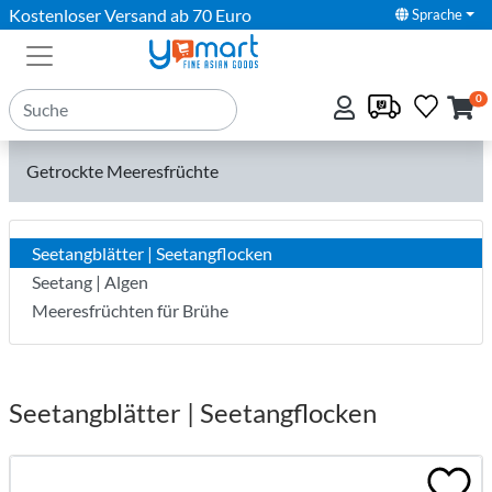
Kostenloser Versand ab 70 Euro
Sprache
0
Getrockte Meeresfrüchte
Seetangblätter | Seetangflocken
Seetang | Algen
Meeresfrüchten für Brühe
Seetangblätter | Seetangflocken