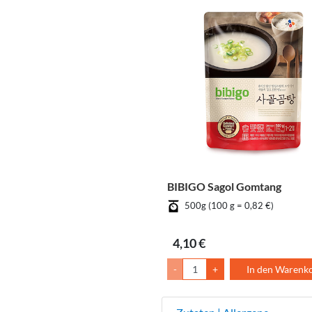
BIBIGO Sagol Gomtang
500g (100 g = 0,82 €)
4,10 €
-
+
In den Warenk