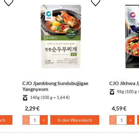
CJO Jjambbong Sundubujjigae
CJO Jikhwa 
Yangnyeom
96g (100 g 
140g (100 g = 1,64 €)
2,29 €
4,59 €
orb
-
+
In den Warenkorb
-
+