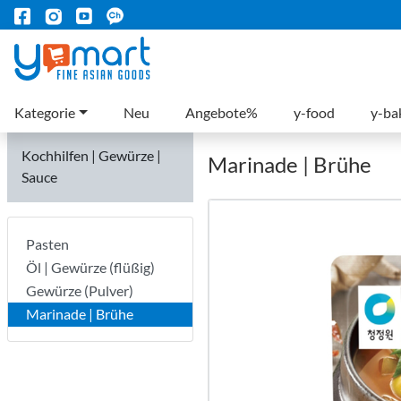
Kategorie
Neu
Angebote%
y-food
y-ba
Kochhilfen | Gewürze |
Marinade | Brühe
Sauce
Pasten
Öl | Gewürze (flüßig)
Gewürze (Pulver)
Marinade | Brühe