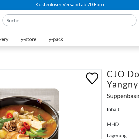
Kostenloser Versand ab 70 Euro
kery
y-store
y-pack
CJO Do
Yangn
Suppenbasis
Inhalt
MHD
Lagerung