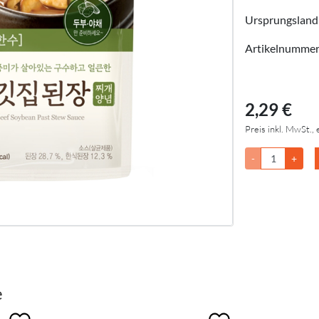
Ursprungsland
Artikelnumme
2,29 €
Preis inkl. MwSt., 
-
+
e