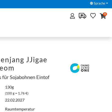
Sprache
0
enjang JJigae
yeom
 für Sojabohnen Eintof
130g
(100 g = 1,76 €)
22.02.2027
Raumtemperatur