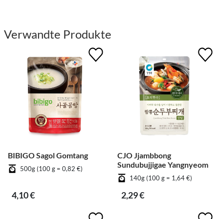
Verwandte Produkte
BIBIGO Sagol Gomtang
CJO Jjambbong
Sundubujjigae Yangnyeom
500g (100 g = 0,82 €)
140g (100 g = 1,64 €)
4,10 €
2,29 €