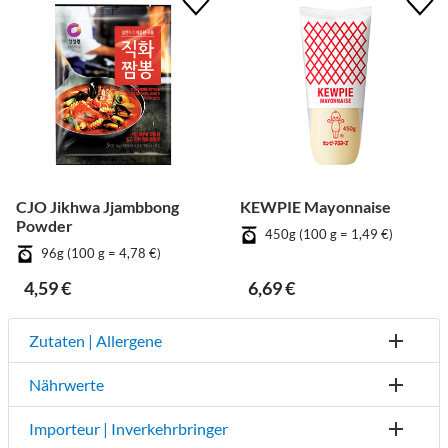
CJO Jikhwa Jjambbong
KEWPIE Mayonnaise
Powder
450g (100 g = 1,49 €)
96g (100 g = 4,78 €)
4,59 €
6,69 €
Zutaten | Allergene
Nährwerte
Importeur | Inverkehrbringer