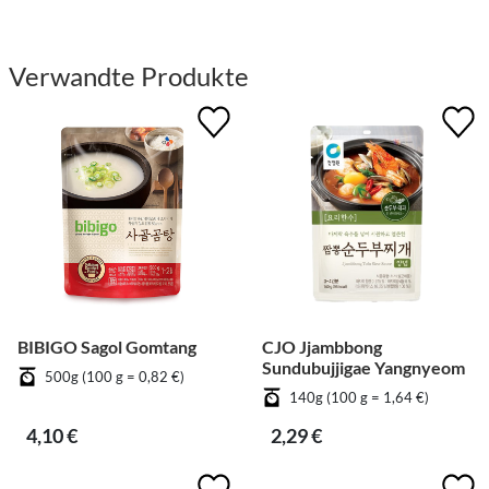
Verwandte Produkte
BIBIGO Sagol Gomtang
CJO Jjambbong
Sundubujjigae Yangnyeom
500g (100 g = 0,82 €)
140g (100 g = 1,64 €)
4,10 €
2,29 €