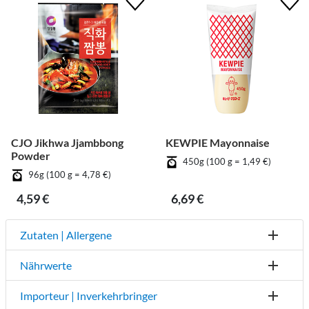
CJO Jikhwa Jjambbong
KEWPIE Mayonnaise
Powder
450g (100 g = 1,49 €)
96g (100 g = 4,78 €)
4,59 €
6,69 €
Zutaten | Allergene
Nährwerte
Importeur | Inverkehrbringer