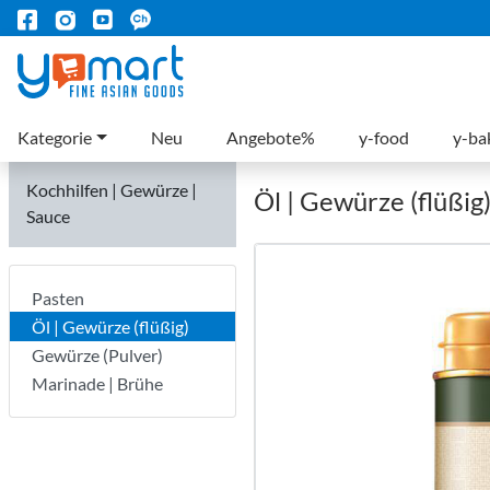
Kategorie
Neu
Angebote%
y-food
y-ba
Kochhilfen | Gewürze |
Öl | Gewürze (flüßig
Sauce
Pasten
Öl | Gewürze (flüßig)
Gewürze (Pulver)
Marinade | Brühe