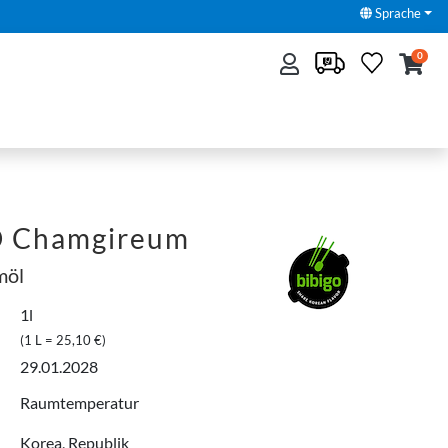
Sprache
0
 Chamgireum
möl
1l
(1 L = 25,10 €)
29.01.2028
Raumtemperatur
Korea, Republik