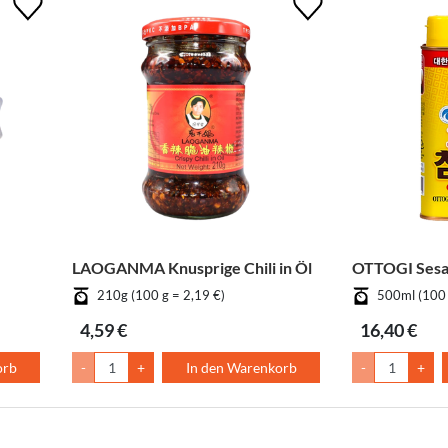
LAOGANMA Knusprige Chili in Öl
OTTOGI Sesa
210g (100 g = 2,19 €)
500ml (100 
4,59 €
16,40 €
orb
-
+
In den Warenkorb
-
+