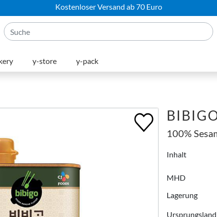
Kostenloser Versand ab 70 Euro
kery
y-store
y-pack
)
BIBIGO
100% Sesa
Inhalt
MHD
Lagerung
Ursprungsland