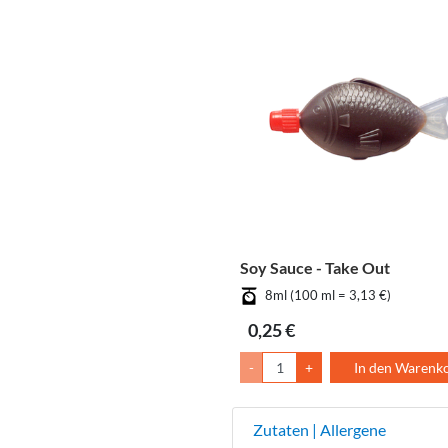
Soy Sauce - Take Out
8ml (100 ml = 3,13 €)
0,25 €
-
+
In den Warenk
Zutaten | Allergene