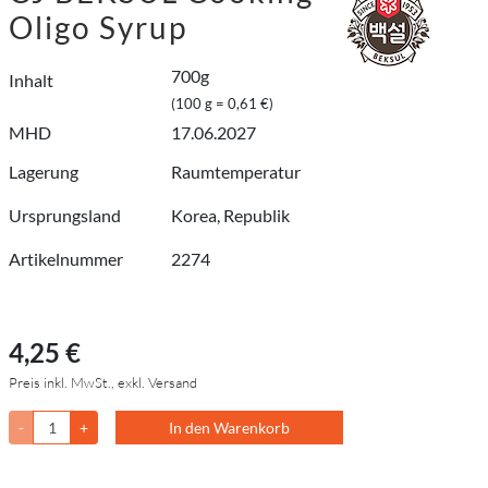
Oligo Syrup
700g
Inhalt
(100 g = 0,61 €)
MHD
17.06.2027
Lagerung
Raumtemperatur
Ursprungsland
Korea, Republik
Artikelnummer
2274
4,25 €
Preis inkl. MwSt., exkl. Versand
-
+
In den Warenkorb