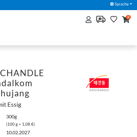
Sprache
0
ECHANDLE
mdalkom
hujang
mit Essig
300g
(100 g = 1,08 €)
10.02.2027