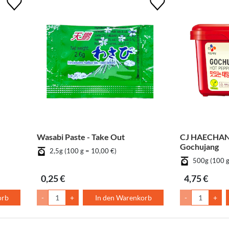
Wasabi Paste - Take Out
CJ HAECHAN
Gochujang
2,5g (100 g = 10,00 €)
500g (100 g
0,25 €
4,75 €
orb
-
+
In den Warenkorb
-
+