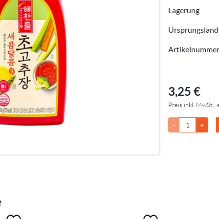
Lagerung
Ursprungsland
Artikelnumme
3,25 €
Preis inkl. MwSt., 
-
+
e