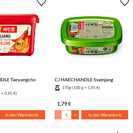
DLE Taeyangcho
CJ HAECHANDLE Ssamjang
170g (100 g = 1,05 €)
 = 0,95 €)
1,79 €
In den Warenkorb
-
+
In den Warenkorb