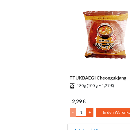
TTUKBAEGI Cheongukjang
180g (100 g = 1,27 €)
2,29 €
-
+
In den Warenk