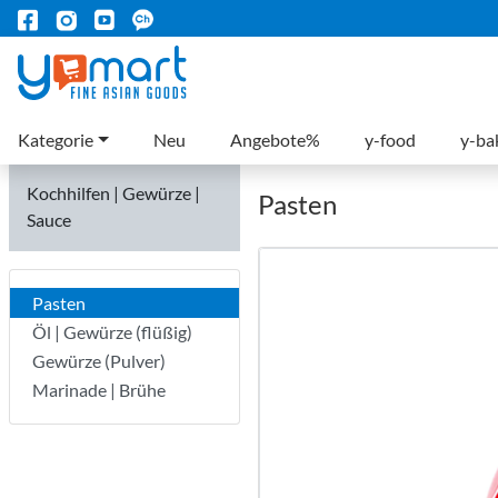
Kategorie
Neu
Angebote%
y-food
y-ba
Kochhilfen | Gewürze |
Pasten
Sauce
Pasten
Öl | Gewürze (flüßig)
Gewürze (Pulver)
Marinade | Brühe