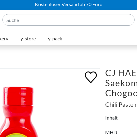
Kostenloser Versand ab 70 Euro
kery
y-store
y-pack
CJ HA
Saeko
Chogoc
Chili Paste 
Inhalt
MHD