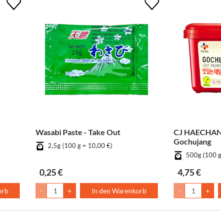
Wasabi Paste - Take Out
CJ HAECHAN
Gochujang
2,5g (100 g = 10,00 €)
500g (100 g
0,25 €
4,75 €
orb
-
+
In den Warenkorb
-
+