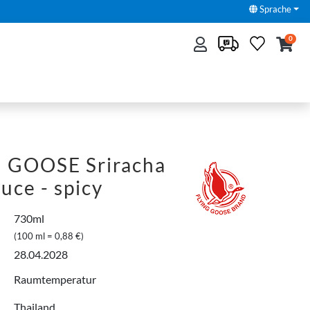
Sprache
0
 GOOSE Sriracha
auce - spicy
730ml
(100 ml = 0,88 €)
28.04.2028
Raumtemperatur
Thailand