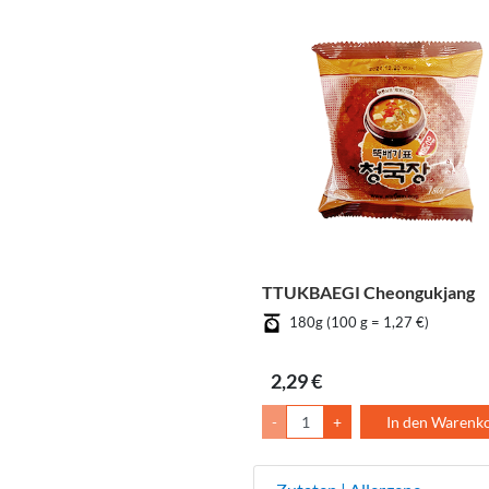
TTUKBAEGI Cheongukjang
180g (100 g = 1,27 €)
2,29 €
-
+
In den Warenk