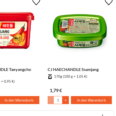
DLE Taeyangcho
CJ HAECHANDLE Ssamjang
170g (100 g = 1,05 €)
 = 0,95 €)
1,79 €
In den Warenkorb
-
+
In den Warenkorb