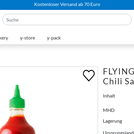
Kostenloser Versand ab 70 Euro
kery
y-store
y-pack
FLYING
Chili S
Inhalt
MHD
Lagerung
Ursprungsland