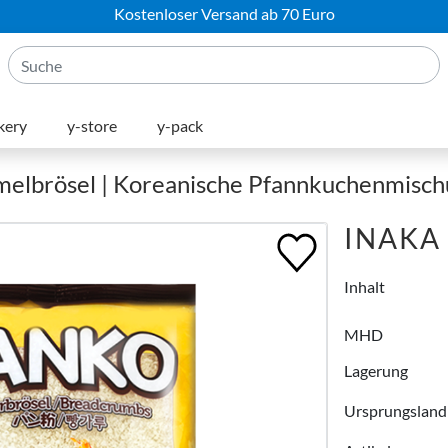
Kostenloser Versand ab 70 Euro
kery
y-store
y-pack
melbrösel | Koreanische Pfannkuchenmisc
INAKA 
Inhalt
MHD
Lagerung
Ursprungsland