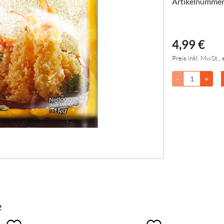
Artikelnumme
4,99 €
Preis inkl. MwSt., 
-
+
e