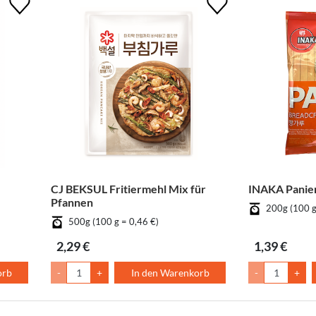
CJ BEKSUL Fritiermehl Mix für
INAKA Panie
Pfannen
200g (100 g
500g (100 g = 0,46 €)
2,29 €
1,39 €
orb
-
+
In den Warenkorb
-
+