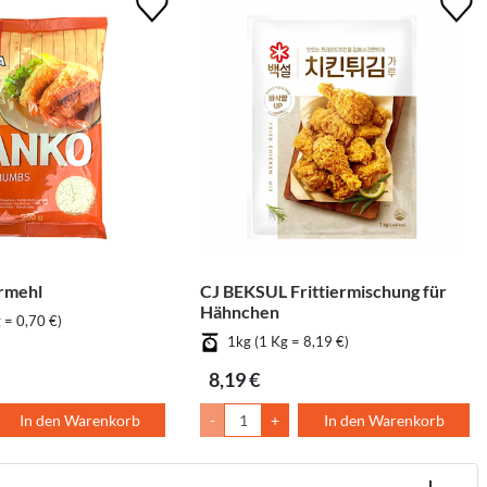
rmehl
CJ BEKSUL Frittiermischung für
Hähnchen
 = 0,70 €)
1kg (1 Kg = 8,19 €)
8,19 €
In den Warenkorb
-
+
In den Warenkorb