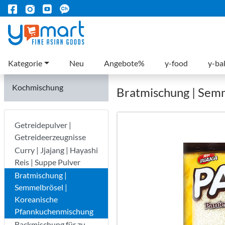
Kategorie
Neu
Angebote%
y-food
y-ba
Kochmischung
Bratmischung | Sem
Getreidepulver |
Getreideerzeugnisse
Curry | Jjajang | Hayashi
Reis | Suppe Pulver
Bratmischung |
Semmelbrösel |
Koreanische
Pfannkuchenmischung
Backmischung für zu