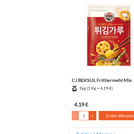
CJ BEKSUL Frittiermehl Mix
1kg (1 Kg = 4,19 €)
4,19 €
-
+
In den Warenk