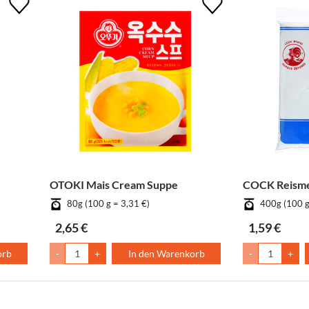
OTOKI Mais Cream Suppe
COCK Reism
80g (100 g = 3,31 €)
400g (100 g
2,65 €
1,59 €
orb
-
+
In den Warenkorb
-
+