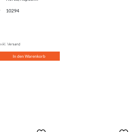
r
10294
exkl. Versand
In den Warenkorb