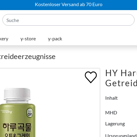
Kostenloser Versand ab 70 Euro
kery
y-store
y-pack
treideerzeugnisse
HY Har
Getrei
Inhalt
MHD
Lagerung
Ursprungsland