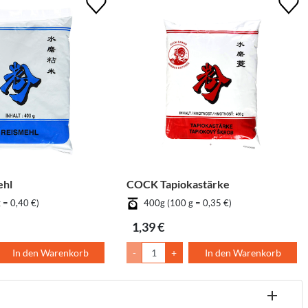
ehl
COCK Tapiokastärke
 = 0,40 €)
400g (100 g = 0,35 €)
1,39 €
In den Warenkorb
-
+
In den Warenkorb