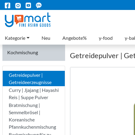
Kategorie
Neu
Angebote%
y-food
y-ba
Kochmischung
Getreidepulver | Ge
Getreidepulver |
Getreideerzeugnisse
Curry | Jjajang | Hayashi
Reis | Suppe Pulver
Bratmischung |
Semmelbrösel |
Koreanische
Pfannkuchenmischung
Backmischung für zu