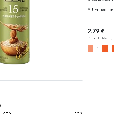
Artikelnumme
2,79 €
Preis inkl. MwSt., 
-
+
e