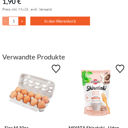
1,90 €
Preis inkl. MwSt., exkl. Versand
-
+
In den Warenkorb
Verwandte Produkte
Eier M 10er
MIYATA Shirataki - Udon-