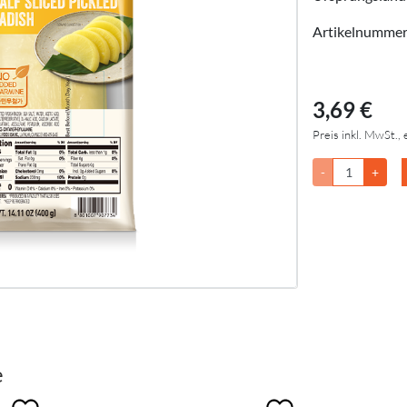
Artikelnumme
3,69 €
Preis inkl. MwSt., 
-
+
e