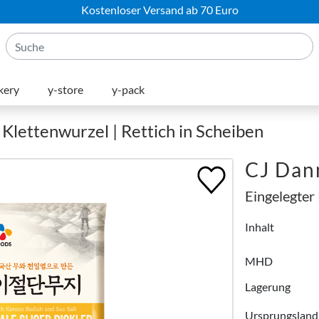
Kostenloser Versand ab 70 Euro
kery
y-store
y-pack
 Klettenwurzel | Rettich in Scheiben
CJ Danm
Eingelegter 
Inhalt
MHD
Lagerung
Ursprungsland