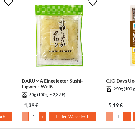
DARUMA Eingelegter Sushi-
CJO Days Ue
Ingwer - Weiß
250g (100 g
60g (100 g = 2,32 €)
1,39 €
5,19 €
orb
-
+
In den Warenkorb
-
+