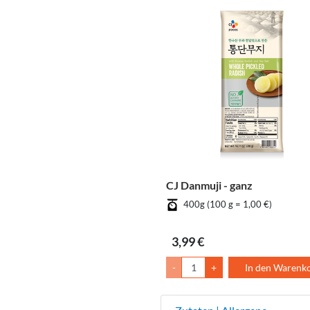
CJ Danmuji - ganz
400g (100 g = 1,00 €)
3,99 €
-
+
In den Warenk