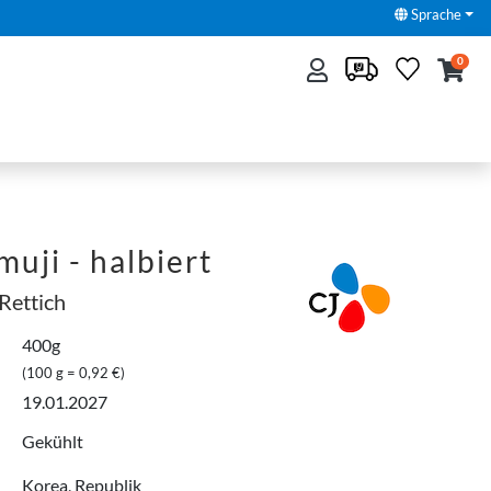
Sprache
0
uji - halbiert
Rettich
400g
(100 g = 0,92 €)
19.01.2027
Gekühlt
Korea, Republik