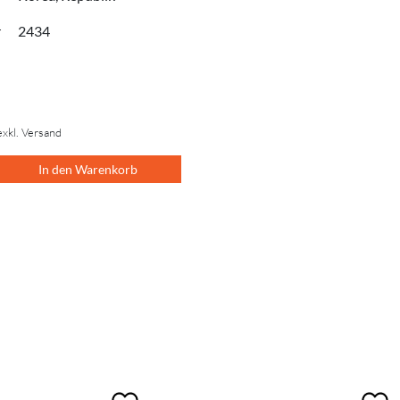
r
2434
exkl. Versand
In den Warenkorb