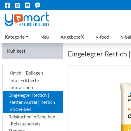
Kategorie
Neu
Angebote%
y-food
y-ba
Kühlkost
Eingelegter Rettich |
Kimchi | Beilagen
Tofu | Frittierte
Tofutaschen
Eingelegter Rettich |
Klettenwurzel | Rettich
in Scheiben
Reiskuchen in Scheiben
| Reiskuchen als
Stangen