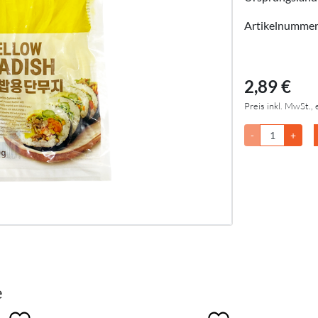
Artikelnumme
2,89 €
Preis inkl. MwSt., 
-
+
e