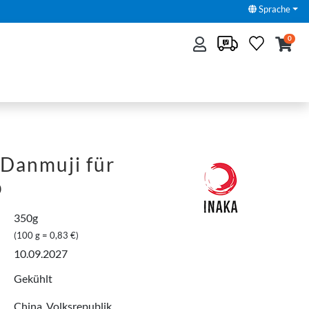
Sprache
0
Danmuji für
p
350g
(100 g = 0,83 €)
10.09.2027
Gekühlt
China, Volksrepublik