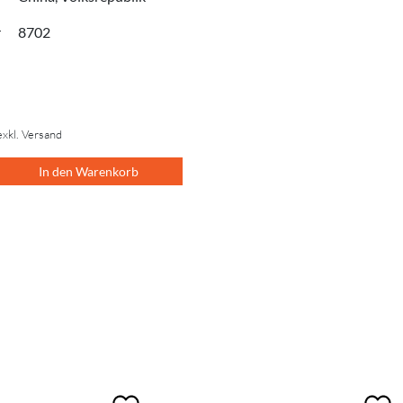
r
8702
exkl. Versand
In den Warenkorb