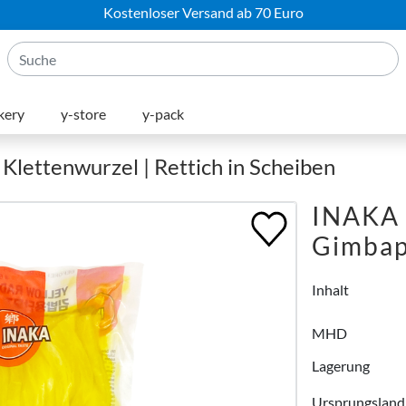
Kostenloser Versand ab 70 Euro
kery
y-store
y-pack
 Klettenwurzel | Rettich in Scheiben
INAKA 
Gimba
Inhalt
MHD
Lagerung
Ursprungsland