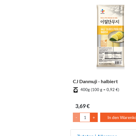
CJ Danmuji - halbiert
400g (100 g = 0,92 €)
3,69 €
-
+
In den Warenk