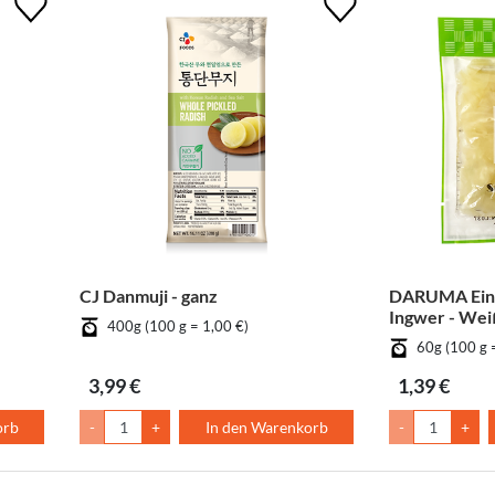
CJ Danmuji - ganz
DARUMA Eing
Ingwer - Wei
400g (100 g = 1,00 €)
60g (100 g 
3,99 €
1,39 €
orb
-
+
In den Warenkorb
-
+