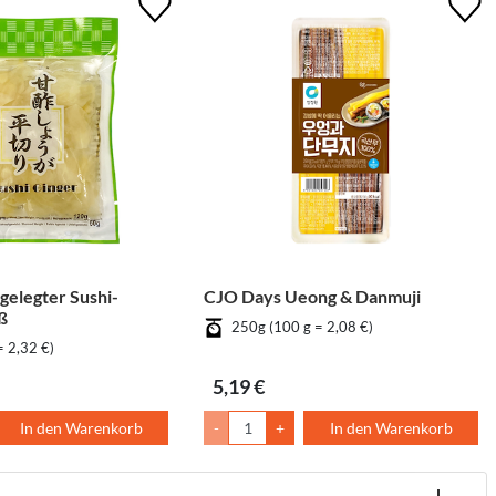
elegter Sushi-
CJO Days Ueong & Danmuji
ß
250g (100 g = 2,08 €)
= 2,32 €)
5,19 €
In den Warenkorb
-
+
In den Warenkorb