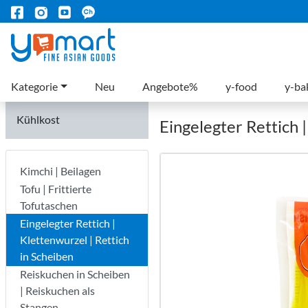
Kategorie
Neu
Angebote%
y-food
y-ba
Kühlkost
Eingelegter Rettich |
Kimchi | Beilagen
Tofu | Frittierte
Tofutaschen
Eingelegter Rettich |
Klettenwurzel | Rettich
in Scheiben
Reiskuchen in Scheiben
| Reiskuchen als
Stangen