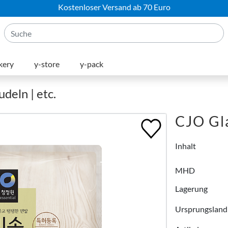
Kostenloser Versand ab 70 Euro
kery
y-store
y-pack
deln | etc.
CJO Gl
Inhalt
MHD
Lagerung
Ursprungsland