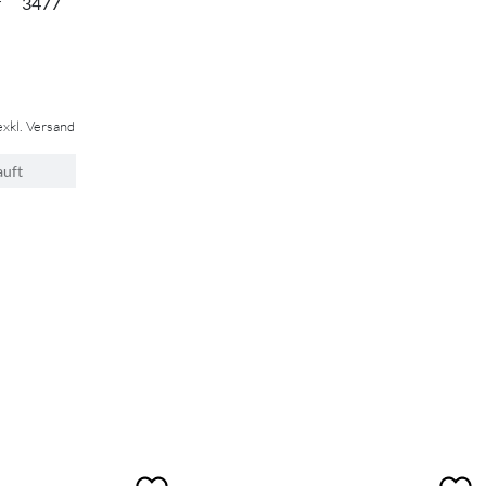
r
3477
exkl. Versand
auft