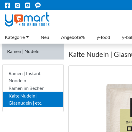
Kategorie
Neu
Angebote%
y-food
y-ba
Ramen | Nudeln
Kalte Nudeln | Glasnu
Ramen | Instant
Noodeln
Ramen im Becher
Kalte Nudeln |
Glasnudeln | etc.