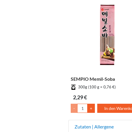
SEMPIO Memil-Soba
300g (100 g = 0,76 €)
2,29 €
-
+
In den Warenk
Zutaten | Allergene