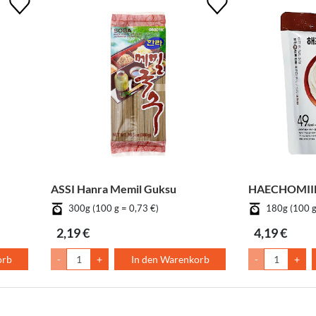
ASSI Hanra Memil Guksu
HAECHOMIIN 
300g (100 g = 0,73 €)
180g (100 g
2,19 €
4,19 €
orb
-
+
In den Warenkorb
-
+