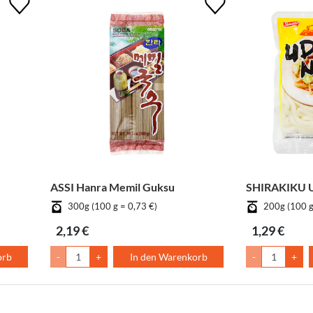
ASSI Hanra Memil Guksu
SHIRAKIKU U
300g (100 g = 0,73 €)
200g (100 g
2,19 €
1,29 €
orb
-
+
In den Warenkorb
-
+