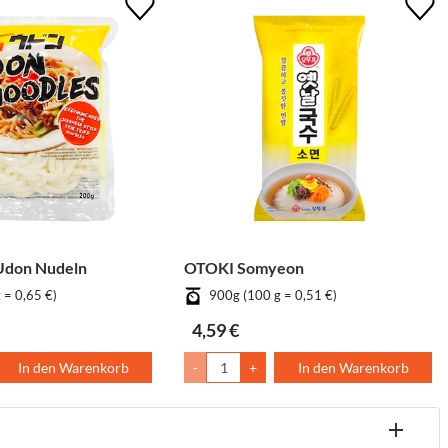
don Nudeln
OTOKI Somyeon
 = 0,65 €)
900g (100 g = 0,51 €)
4,59 €
In den Warenkorb
-
+
In den Warenkorb