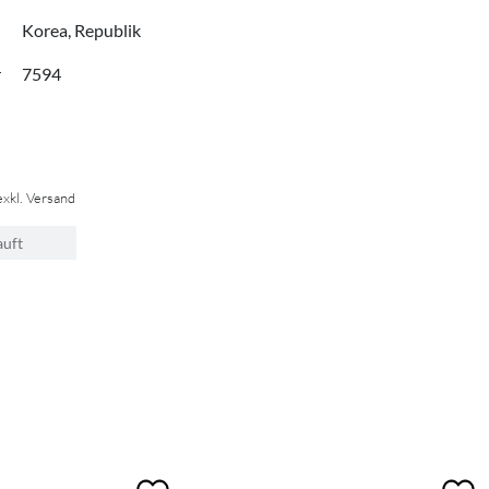
Korea, Republik
r
7594
exkl. Versand
auft