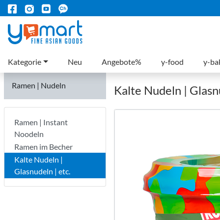
Kategorie
Neu
Angebote%
y-food
y-ba
Ramen | Nudeln
Kalte Nudeln | Glasnu
Ramen | Instant
Noodeln
Ramen im Becher
Kalte Nudeln |
Glasnudeln | etc.