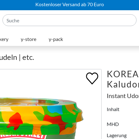
Kostenloser Versand ab 70 Euro
kery
y-store
y-pack
deln | etc.
KOREAN
Kaludo
Instant Udo
Inhalt
MHD
Lagerung