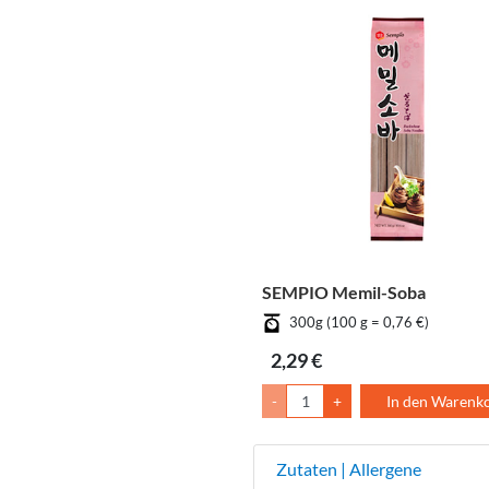
SEMPIO Memil-Soba
300g (100 g = 0,76 €)
2,29 €
-
+
In den Warenk
Zutaten | Allergene