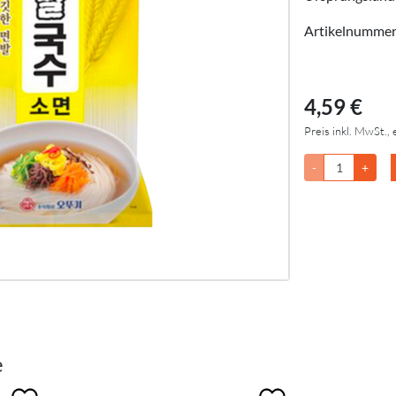
Artikelnumme
4,59 €
Preis inkl. MwSt., 
-
+
e