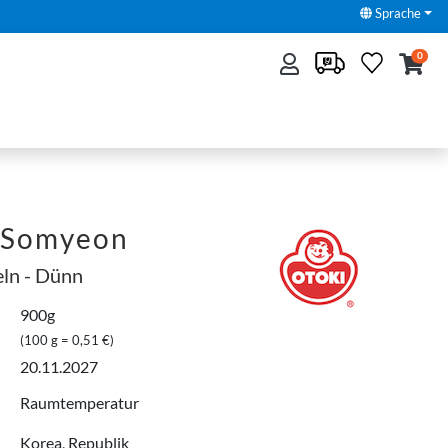
Sprache
0
 Somyeon
ln - Dünn
900g
(100 g = 0,51 €)
20.11.2027
Raumtemperatur
Korea, Republik