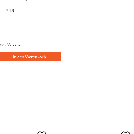
r
218
exkl. Versand
In den Warenkorb