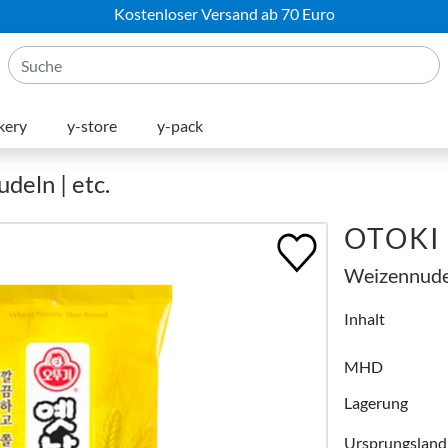
Kostenloser Versand ab 70 Euro
kery
y-store
y-pack
deln | etc.
OTOKI
Weizennude
Inhalt
MHD
Lagerung
Ursprungsland