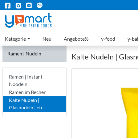
Kategorie
Neu
Angebote%
y-food
y-ba
Ramen | Nudeln
Kalte Nudeln | Glasnu
Ramen | Instant
Noodeln
Ramen im Becher
Kalte Nudeln |
Glasnudeln | etc.