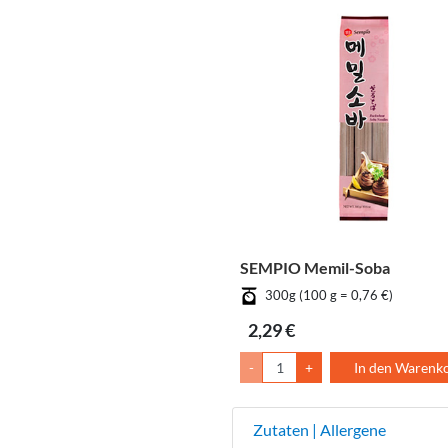
SEMPIO Memil-Soba
300g (100 g = 0,76 €)
2,29 €
-
+
In den Warenk
Zutaten | Allergene