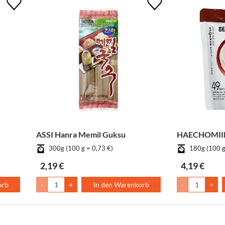
ASSI Hanra Memil Guksu
HAECHOMIIN 
300g (100 g = 0,73 €)
180g (100 g
2,19 €
4,19 €
orb
-
+
In den Warenkorb
-
+