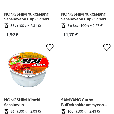
NONGSHIM Yukgaejang
NONGSHIM Yukgaejang
Sabalmyeon Cup - Scharf
Sabalmyeon Cup - Scharf
[Bündel]
86g (100 g = 2,31 €)
6 x 86g (100 g = 2,27 €)
1,99 €
11,70 €
NONGSHIM Kimchi
SAMYANG Carbo
Sabalmyun
BulDakbokkeummyeon
Big Cup
86g (100 g = 2,03 €)
105g (100 g = 2,43 €)