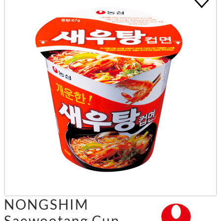
NONGSHIM
Saewootang Cup