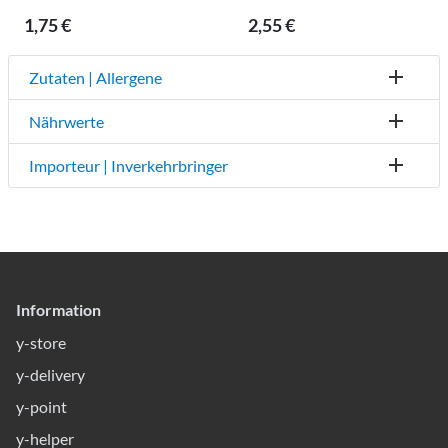
1,75 €
2,55 €
Zutaten | Allergene
Nährwerte
Importeur | Inverkehrbringer
Information
y-store
y-delivery
y-point
y-helper