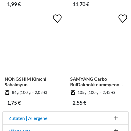
1,99 €
11,70 €
NONGSHIM Kimchi
SAMYANG Carbo
Sabalmyun
BulDakbokkeummyeon
Big Cup
86g (100 g = 2,03 €)
105g (100 g = 2,43 €)
1,75 €
2,55 €
Zutaten | Allergene
Nährwerte