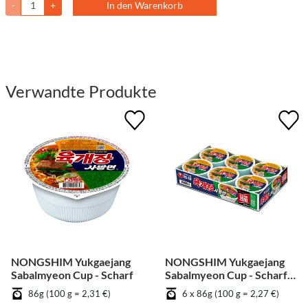
-
+
In den Warenkorb
Verwandte Produkte
NONGSHIM Yukgaejang
NONGSHIM Yukgaejang
Sabalmyeon Cup - Scharf
Sabalmyeon Cup - Scharf
[Bündel]
86g (100 g = 2,31 €)
6 x 86g (100 g = 2,27 €)