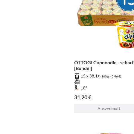
OTTOGI Cupnoodle - scharf
[Bündel]
15 x 38,1g
(100 g = 5,46 €)
18°
31,20 €
Ausverkauft