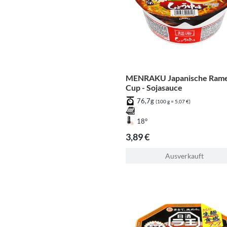
MENRAKU Japanische Ram
Cup - Sojasauce
76,7g
(100 g = 5,07 €)
18°
3,89 €
Ausverkauft