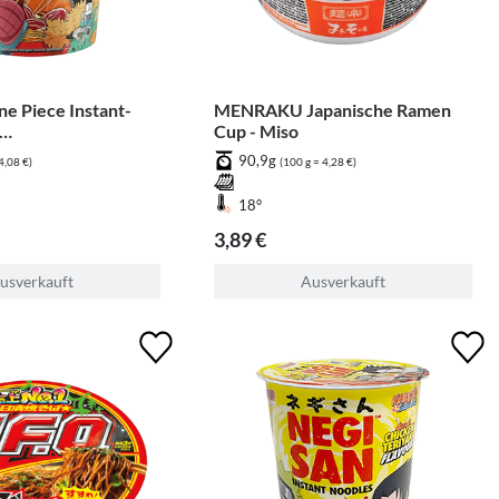
 Piece Instant-
MENRAKU Japanische Ramen
Cup - Miso
geschmack
90,9g
4,08 €)
(100 g = 4,28 €)
18°
3,89 €
usverkauft
Ausverkauft