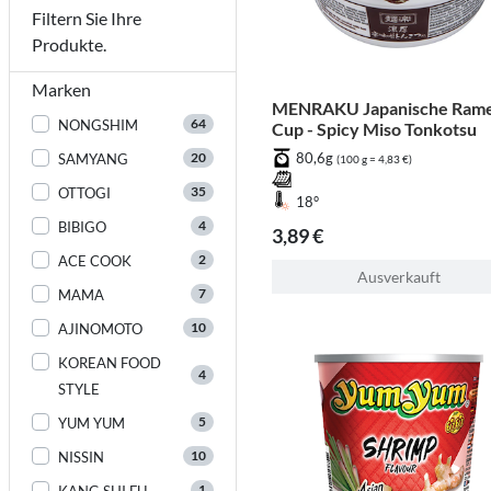
Filtern Sie Ihre
Produkte.
Marken
MENRAKU Japanische Ram
64
NONGSHIM
Cup - Spicy Miso Tonkotsu
20
80,6g
SAMYANG
(100 g = 4,83 €)
35
OTTOGI
18°
4
BIBIGO
3,89 €
2
ACE COOK
Ausverkauft
7
MAMA
10
AJINOMOTO
KOREAN FOOD
4
STYLE
5
YUM YUM
10
NISSIN
1
KANG SHI FU