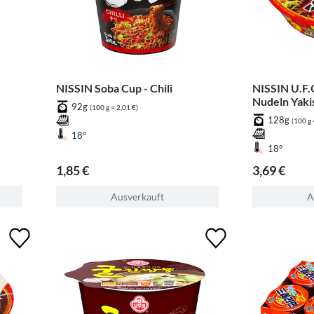
NISSIN Soba Cup - Chili
NISSIN U.F.
Nudeln Yaki
92g
(100 g = 2,01 €)
Großer Bec
128g
(100 g 
18°
18°
1,85 €
3,69 €
Ausverkauft
A