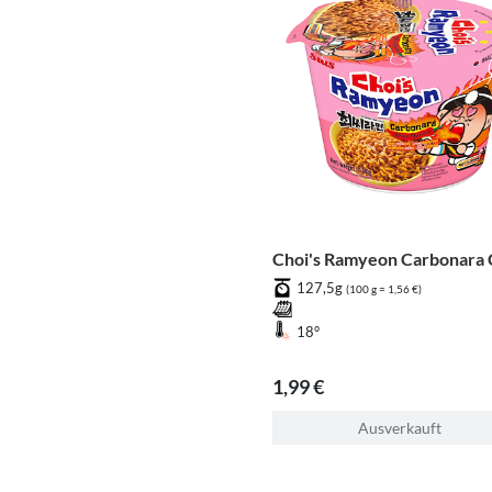
Choi's Ramyeon Carbonara
127,5g
(100 g = 1,56 €)
18°
1,99 €
Ausverkauft