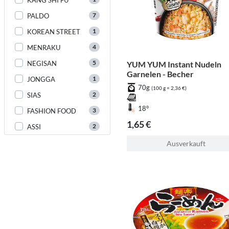
7
PALDO
1
KOREAN STREET
4
MENRAKU
5
NEGISAN
YUM YUM Instant Nudeln
Garnelen - Becher
1
JONGGA
70g
(100 g = 2,36 €)
2
SIAS
18°
3
FASHION FOOD
1,65 €
2
ASSI
Ausverkauft