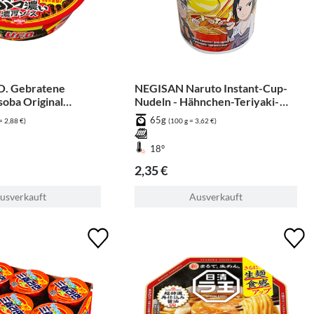
O. Gebratene
NEGISAN Naruto Instant-Cup-
soba Original
Nudeln - Hähnchen-Teriyaki-
her
Geschmack
65g
= 2,88 €)
(100 g = 3,62 €)
18°
2,35 €
usverkauft
Ausverkauft