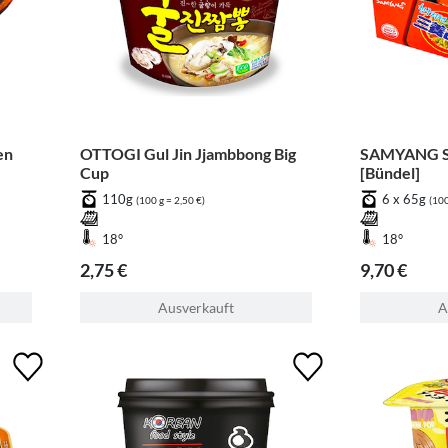
en
OTTOGI Gul Jin Jjambbong Big
SAMYANG S
Cup
[Bündel]
110g
6 x 65g
(100 g = 2,50 €)
(100
18°
18°
2,75 €
9,70 €
Ausverkauft
A