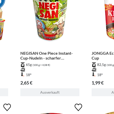
NEGISAN One Piece Instant-
JONGGA Ech
Cup-Nudeln - scharfer
Cup
Gemüsegeschmack
65g
82,5g
(100 g = 4,08 €)
(100 g
18°
18°
2,65 €
1,99 €
Ausverkauft
A