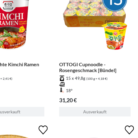
te Kimchi Ramen
OTTOGI Cupnoodle -
Rosengeschmack [Bündel]
15 x 49,8g
 = 2,41 €)
(100 g = 4,18 €)
18°
31,20 €
usverkauft
Ausverkauft