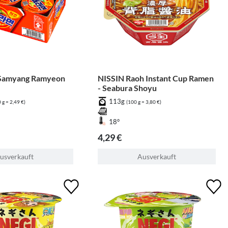
amyang Ramyeon
NISSIN Raoh Instant Cup Ramen
- Seabura Shoyu
113g
 g = 2,49 €)
(100 g = 3,80 €)
18°
4,29 €
usverkauft
Ausverkauft