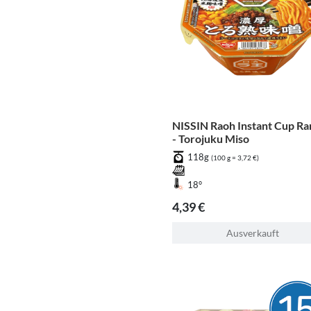
NISSIN Raoh Instant Cup R
- Torojuku Miso
118g
(100 g = 3,72 €)
18°
4,39 €
Ausverkauft