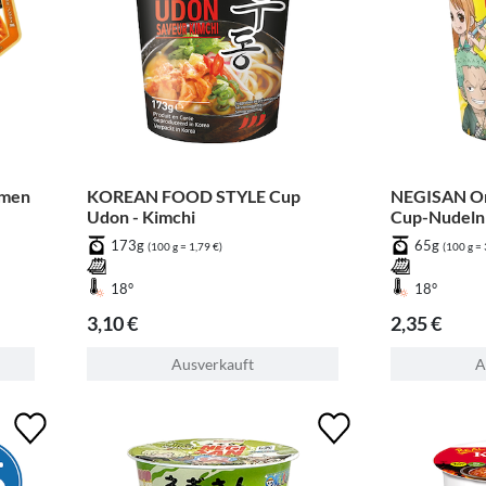
amen
KOREAN FOOD STYLE Cup
NEGISAN One
Udon - Kimchi
Cup-Nudeln
Teriyaki-G
173g
65g
(100 g = 1,79 €)
(100 g = 
18°
18°
3,10 €
2,35 €
Ausverkauft
A