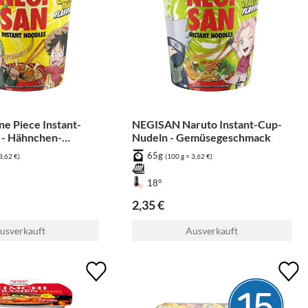
 Piece Instant-
NEGISAN Naruto Instant-Cup-
 - Hähnchen-
Nudeln - Gemüsegeschmack
eschmack
65g
3,62 €)
(100 g = 3,62 €)
18°
2,35 €
usverkauft
Ausverkauft