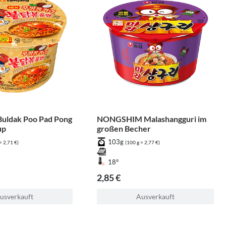
ldak Poo Pad Pong
NONGSHIM Malashangguri im
up
großen Becher
103g
= 2,71 €)
(100 g = 2,77 €)
18°
2,85 €
usverkauft
Ausverkauft