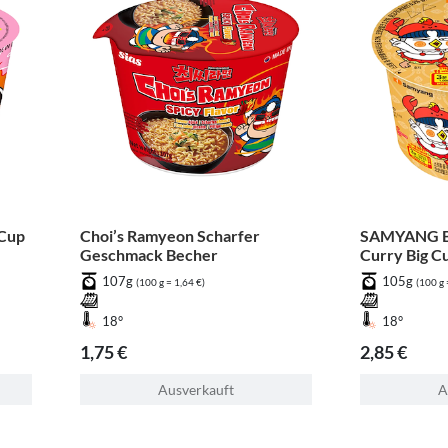
 Cup
Choi’s Ramyeon Scharfer
SAMYANG Bu
Geschmack Becher
Curry Big C
107g
105g
(100 g = 1,64 €)
(100 g 
18°
18°
1,75 €
2,85 €
Ausverkauft
A