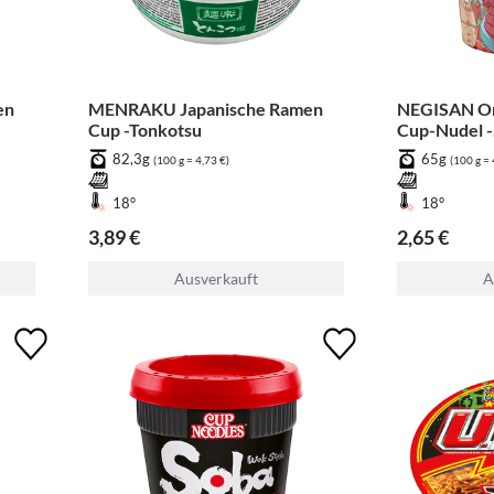
en
MENRAKU Japanische Ramen
NEGISAN One
Cup -Tonkotsu
Cup-Nudel -
Rindfleisch
82,3g
65g
(100 g = 4,73 €)
(100 g = 
18°
18°
3,89 €
2,65 €
Ausverkauft
A