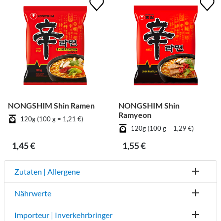
NONGSHIM Shin Ramen
NONGSHIM Shin
Ramyeon
120g (100 g = 1,21 €)
120g (100 g = 1,29 €)
1,45 €
1,55 €
Zutaten | Allergene
Nährwerte
Importeur | Inverkehrbringer