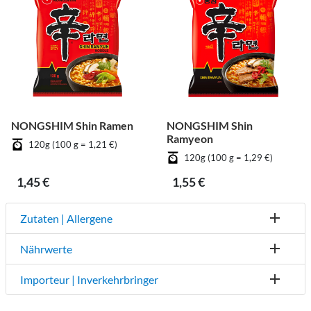
NONGSHIM Shin Ramen
NONGSHIM Shin
Ramyeon
120g (100 g = 1,21 €)
120g (100 g = 1,29 €)
1,45 €
1,55 €
Zutaten | Allergene
Nährwerte
Importeur | Inverkehrbringer