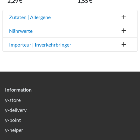
2,29 €
1,55 €
Zutaten | Allergene
Nährwerte
Importeur | Inverkehrbringer
Information
y-store
y-delivery
y-point
y-helper