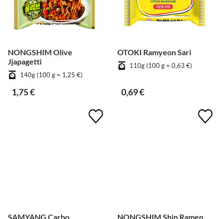
NONGSHIM Olive
OTOKI Ramyeon Sari
Jjapagetti
110g (100 g = 0,63 €)
140g (100 g = 1,25 €)
1,75 €
0,69 €
SAMYANG Carbo
NONGSHIM Shin Ramen