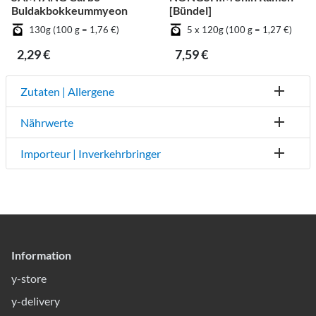
Buldakbokkeummyeon
[Bündel]
130g (100 g = 1,76 €)
5 x 120g (100 g = 1,27 €)
2,29 €
7,59 €
Zutaten | Allergene
Nährwerte
Importeur | Inverkehrbringer
Information
y-store
y-delivery