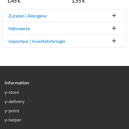
1,45 €
1,55 €
Zutaten | Allergene
Nährwerte
Importeur | Inverkehrbringer
Information
y-store
y-delivery
y-point
y-helper