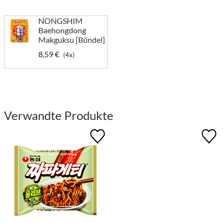
NONGSHIM
Baehongdong
Makguksu [Bündel]
8,59 €
(4x)
Verwandte Produkte