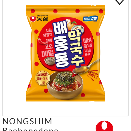
NONGSHIM
Baehongdong