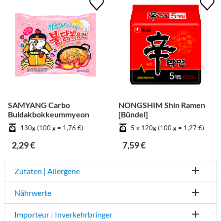
SAMYANG Carbo
NONGSHIM Shin Ramen
Buldakbokkeummyeon
[Bündel]
130g (100 g = 1,76 €)
5 x 120g (100 g = 1,27 €)
2,29 €
7,59 €
Zutaten | Allergene
Nährwerte
Importeur | Inverkehrbringer