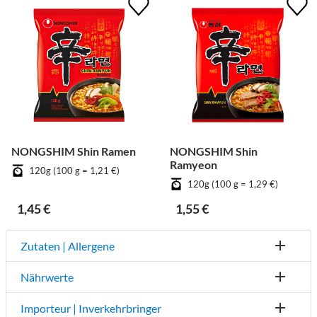
NONGSHIM Shin Ramen
NONGSHIM Shin
Ramyeon
120g (100 g = 1,21 €)
120g (100 g = 1,29 €)
1,45 €
1,55 €
Zutaten | Allergene
Nährwerte
Importeur | Inverkehrbringer