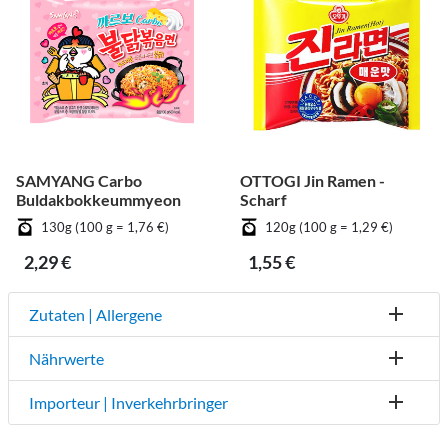
SAMYANG Carbo
OTTOGI Jin Ramen -
Buldakbokkeummyeon
Scharf
130g (100 g = 1,76 €)
120g (100 g = 1,29 €)
2,29 €
1,55 €
Zutaten | Allergene
Nährwerte
Importeur | Inverkehrbringer