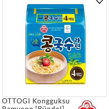
OTTOGI Kongguksu
Ramyeon [Bündel]