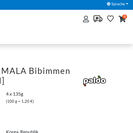
Sprache
0
 MALA Bibimmen
l]
4 x 135g
(100 g = 1,20 €)
Korea, Republik