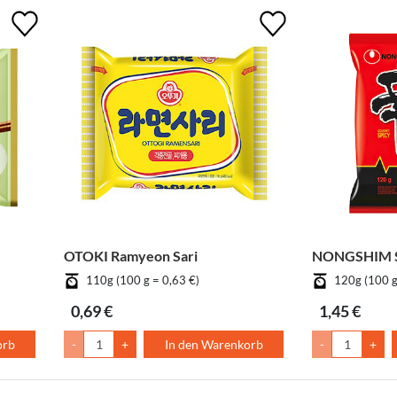
OTOKI Ramyeon Sari
NONGSHIM S
110g (100 g = 0,63 €)
120g (100 g
0,69 €
1,45 €
orb
-
+
In den Warenkorb
-
+