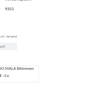
r
9353
exkl. Versand
auft
DO MALA Bibimmen
€
(1x)