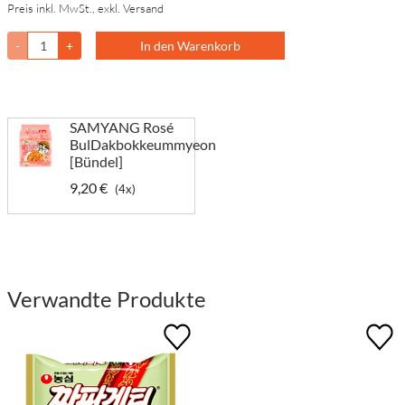
Preis inkl. MwSt., exkl. Versand
-
+
In den Warenkorb
SAMYANG Rosé
BulDakbokkeummyeon
[Bündel]
9,20 €
(4x)
Verwandte Produkte