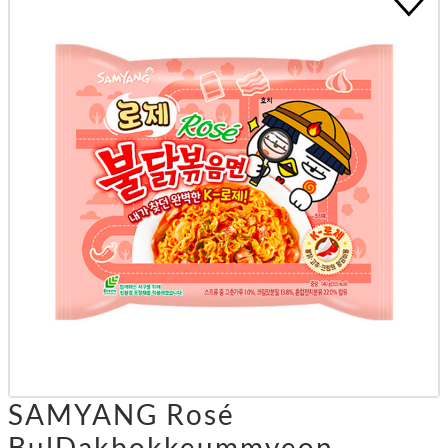
SAMYANG Rosé
BulDakbokkeummyeon