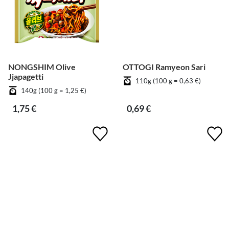
NONGSHIM Olive
OTTOGI Ramyeon Sari
Jjapagetti
110g (100 g = 0,63 €)
140g (100 g = 1,25 €)
1,75 €
0,69 €