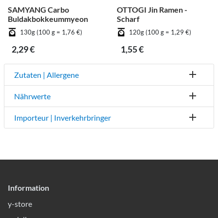
SAMYANG Carbo
OTTOGI Jin Ramen -
Buldakbokkeummyeon
Scharf
130g (100 g = 1,76 €)
120g (100 g = 1,29 €)
2,29 €
1,55 €
Zutaten | Allergene
Nährwerte
Importeur | Inverkehrbringer
Information
y-store