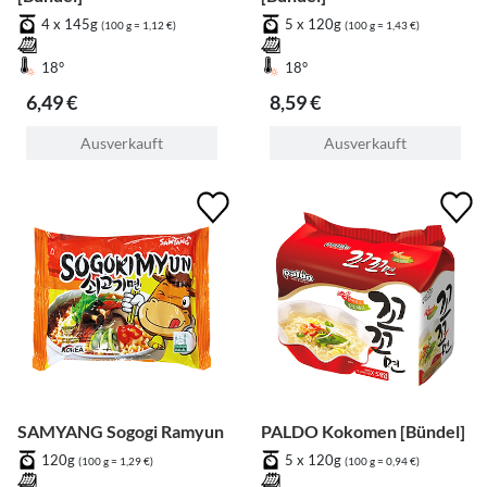
4 x 145g
5 x 120g
(100 g = 1,12 €)
(100 g = 1,43 €)
18°
18°
6,49 €
8,59 €
Ausverkauft
Ausverkauft
SAMYANG Sogogi Ramyun
PALDO Kokomen [Bündel]
120g
5 x 120g
(100 g = 1,29 €)
(100 g = 0,94 €)