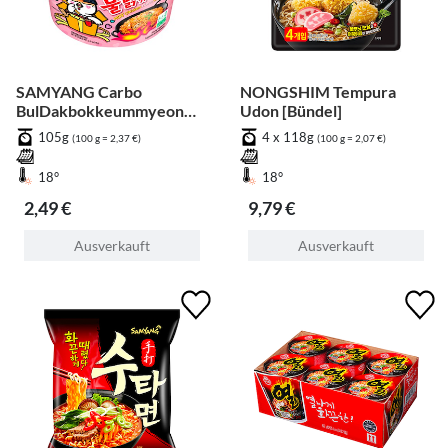
SAMYANG Carbo
NONGSHIM Tempura
BulDakbokkeummyeon
Udon [Bündel]
Big Cup
105g
4 x 118g
(100 g = 2,37 €)
(100 g = 2,07 €)
18°
18°
2,49 €
9,79 €
Ausverkauft
Ausverkauft