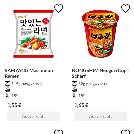
SAMYANG Masinneun
NONGSHIM Neoguri Cup -
Ramen
Scharf
115g
62g
(100 g = 1,35 €)
(100 g = 2,66 €)
18°
18°
1,55 €
1,65 €
Ausverkauft
Ausverkauft