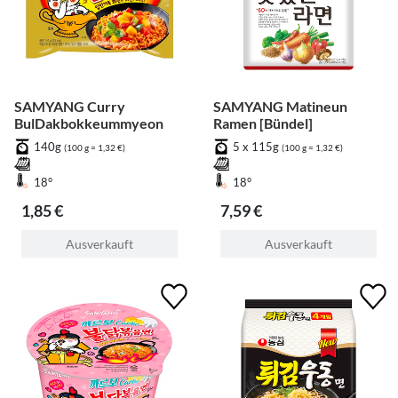
SAMYANG Curry
SAMYANG Matineun
BulDakbokkeummyeon
Ramen [Bündel]
140g
5 x 115g
(100 g = 1,32 €)
(100 g = 1,32 €)
18°
18°
1,85 €
7,59 €
Ausverkauft
Ausverkauft