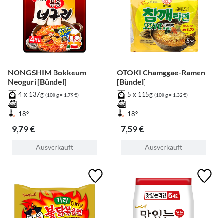
NONGSHIM Bokkeum
OTOKI Chamggae-Ramen
Neoguri [Bündel]
[Bündel]
4 x 137g
5 x 115g
(100 g = 1,79 €)
(100 g = 1,32 €)
18°
18°
9,79 €
7,59 €
Ausverkauft
Ausverkauft