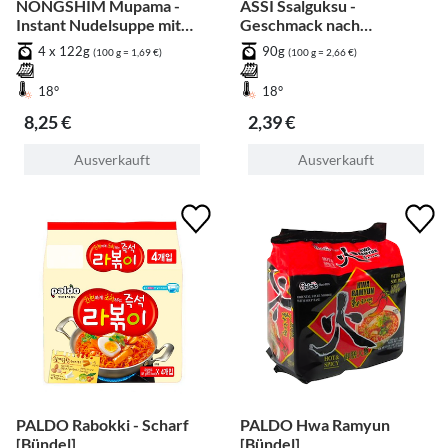
NONGSHIM Mupama -
ASSI Ssalguksu -
Instant Nudelsuppe mit
Geschmack nach
Rettich, Lauch, Knoblauch
Sardellenbrühe
4 x 122g
90g
(100 g = 1,69 €)
(100 g = 2,66 €)
[Bündel]
18°
18°
8,25 €
2,39 €
Ausverkauft
Ausverkauft
PALDO Rabokki - Scharf
PALDO Hwa Ramyun
[Bündel]
[Bündel]