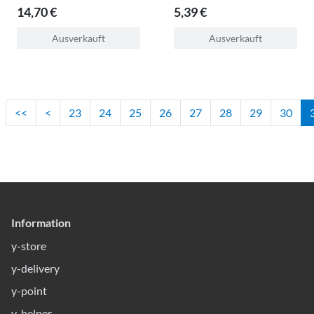
14,70 €
5,39 €
Ausverkauft
Ausverkauft
<<
<
23
24
25
26
27
28
29
30
Information
y-store
y-delivery
y-point
y-helper