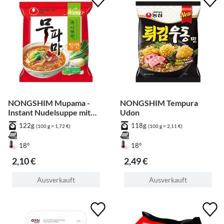
NONGSHIM Mupama -
NONGSHIM Tempura
Instant Nudelsuppe mit
Udon
Rettich, Lauch, Knoblauch
122g
118g
(100 g = 1,72 €)
(100 g = 2,11 €)
18°
18°
2,10 €
2,49 €
Ausverkauft
Ausverkauft