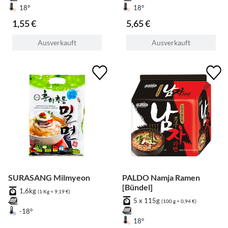
18°
18°
1,55 €
5,65 €
Ausverkauft
Ausverkauft
SURASANG Milmyeon
PALDO Namja Ramen
[Bündel]
1,6kg
(1 Kg = 9,19 €)
5 x 115g
(100 g = 0,94 €)
-18°
18°