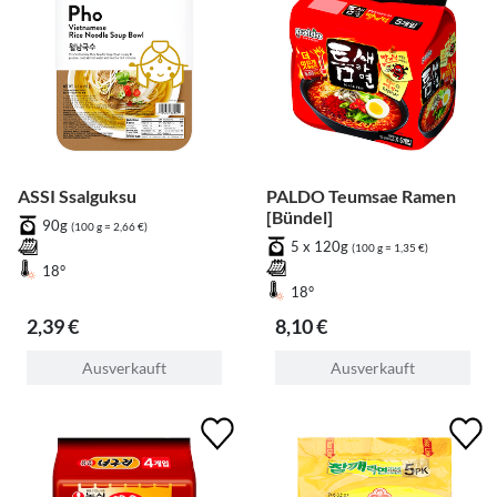
ASSI Ssalguksu
PALDO Teumsae Ramen
[Bündel]
90g
(100 g = 2,66 €)
5 x 120g
(100 g = 1,35 €)
18°
18°
2,39 €
8,10 €
Ausverkauft
Ausverkauft