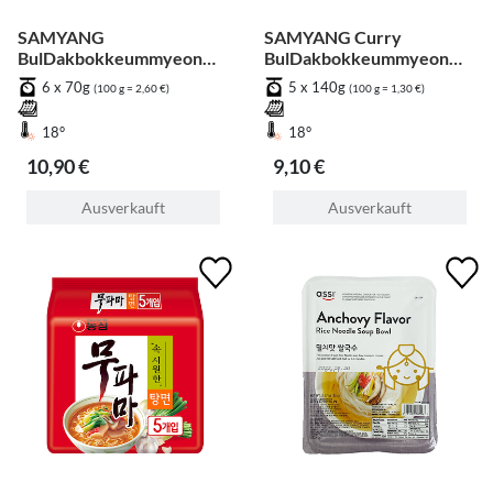
SAMYANG
SAMYANG Curry
BulDakbokkeummyeon
BulDakbokkeummyeon
Cup [Bündel]
[Bündel]
6 x 70g
5 x 140g
(100 g = 2,60 €)
(100 g = 1,30 €)
18°
18°
10,90 €
9,10 €
Ausverkauft
Ausverkauft