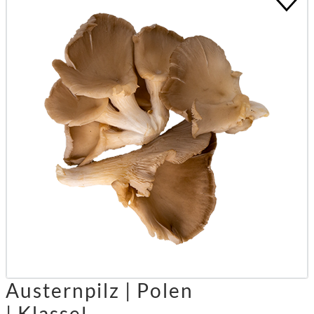
Austernpilz | Polen
| KlasseⅠ