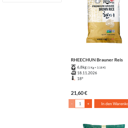
RHEECHUN Brauner Reis
6,8kg
(1 Kg = 3,18 €)
18.11.2026
18°
21,60 €
-
+
In den Warenk