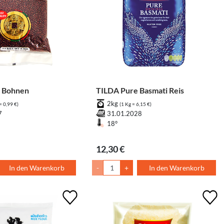
 Bohnen
TILDA Pure Basmati Reis
2kg
= 0,99 €)
(1 Kg = 6,15 €)
7
31.01.2028
18°
12,30 €
In den Warenkorb
-
+
In den Warenkorb