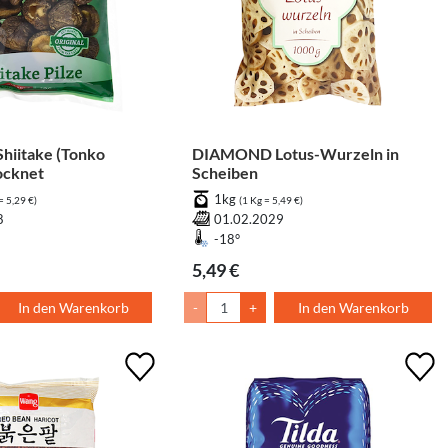
iitake (Tonko
DIAMOND Lotus-Wurzeln in
rocknet
Scheiben
1kg
= 5,29 €)
(1 Kg = 5,49 €)
8
01.02.2029
-18°
5,49 €
In den Warenkorb
-
+
In den Warenkorb