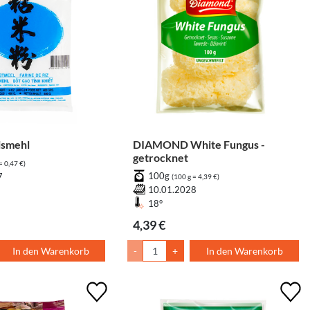
smehl
DIAMOND White Fungus -
getrocknet
= 0,47 €)
100g
7
(100 g = 4,39 €)
10.01.2028
18°
4,39 €
In den Warenkorb
-
+
In den Warenkorb