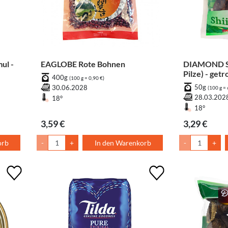
ul -
EAGLOBE Rote Bohnen
DIAMOND Sh
Pilze) - get
400g
(100 g = 0,90 €)
50g
30.06.2028
(100 g = 
28.03.202
18°
18°
3,59 €
3,29 €
orb
-
+
In den Warenkorb
-
+