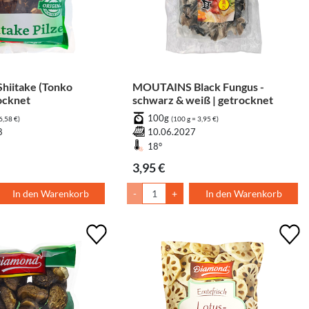
iitake (Tonko
MOUTAINS Black Fungus -
rocknet
schwarz & weiß | getrocknet
100g
6,58 €)
(100 g = 3,95 €)
8
10.06.2027
18°
3,95 €
In den Warenkorb
-
+
In den Warenkorb