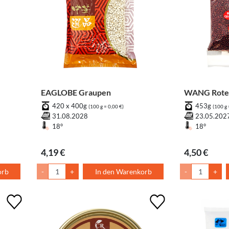
EAGLOBE Graupen
WANG Rote
420 x 400g
453g
(100 g = 0,00 €)
(100 g 
31.08.2028
23.05.202
18°
18°
4,19 €
4,50 €
orb
-
+
In den Warenkorb
-
+