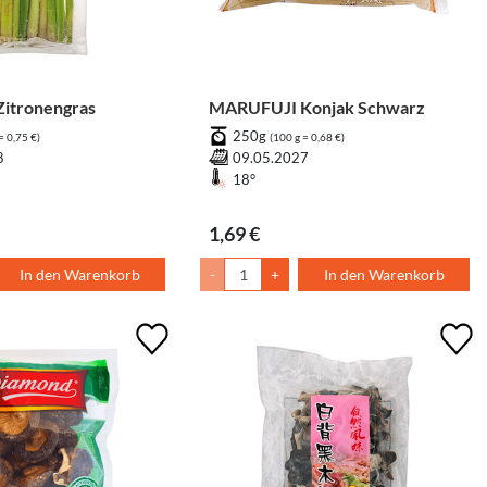
tronengras
MARUFUJI Konjak Schwarz
250g
= 0,75 €)
(100 g = 0,68 €)
8
09.05.2027
18°
1,69 €
In den Warenkorb
-
+
In den Warenkorb