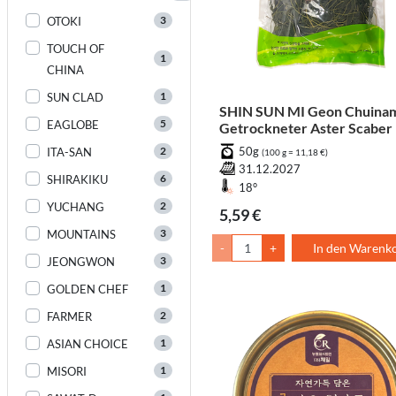
3
OTOKI
TOUCH OF
1
CHINA
1
SUN CLAD
SHIN SUN MI Geon Chuinam
5
EAGLOBE
Getrockneter Aster Scaber
2
50g
ITA-SAN
(100 g = 11,18 €)
31.12.2027
6
SHIRAKIKU
18°
2
YUCHANG
5,59 €
3
MOUNTAINS
-
+
In den Warenk
3
JEONGWON
1
GOLDEN CHEF
2
FARMER
1
ASIAN CHOICE
1
MISORI