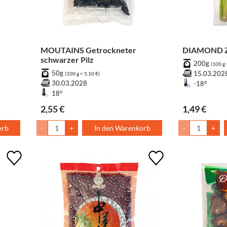
MOUTAINS Getrockneter
DIAMOND Zi
schwarzer Pilz
200g
(100 g 
50g
15.03.202
(100 g = 5,10 €)
30.03.2028
-18°
18°
2,55 €
1,49 €
orb
-
+
In den Warenkorb
-
+