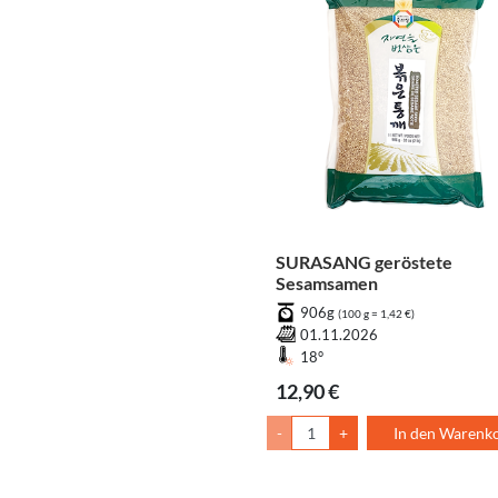
SURASANG geröstete
Sesamsamen
906g
(100 g = 1,42 €)
01.11.2026
18°
12,90 €
-
+
In den Warenk