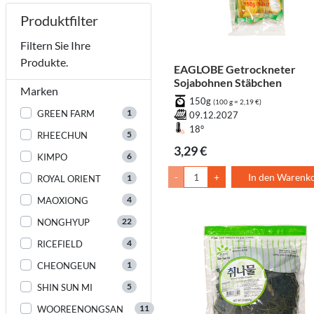
Produktfilter
Filtern Sie Ihre
Produkte.
EAGLOBE Getrockneter
Sojabohnen Stäbchen
Marken
150g
(100 g = 2,19 €)
1
GREEN FARM
09.12.2027
18°
5
RHEECHUN
3,29 €
6
KIMPO
-
+
In den Warenk
1
ROYAL ORIENT
4
MAOXIONG
22
NONGHYUP
4
RICEFIELD
1
CHEONGEUN
5
SHIN SUN MI
11
WOOREENONGSAN