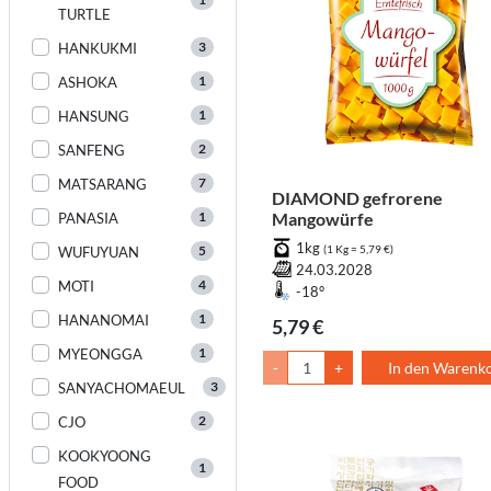
TURTLE
3
HANKUKMI
1
ASHOKA
1
HANSUNG
2
SANFENG
7
MATSARANG
DIAMOND gefrorene
1
Mangowürfe
PANASIA
1kg
5
(1 Kg = 5,79 €)
WUFUYUAN
24.03.2028
4
MOTI
-18°
1
HANANOMAI
5,79 €
1
MYEONGGA
-
+
In den Warenk
3
SANYACHOMAEUL
2
CJO
KOOKYOONG
1
FOOD