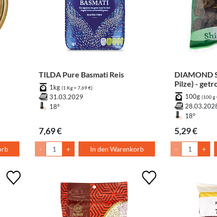
TILDA Pure Basmati Reis
DIAMOND Sh
Pilze) - get
1kg
(1 Kg = 7,69 €)
100g
31.03.2029
(100 g 
28.03.202
18°
18°
7,69 €
5,29 €
orb
-
+
In den Warenkorb
-
+