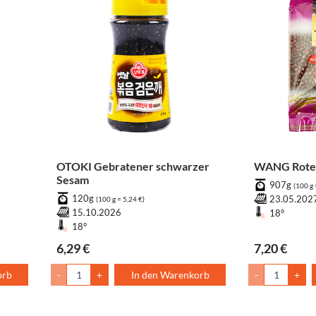
OTOKI Gebratener schwarzer
WANG Rote
Sesam
907g
(100 g 
120g
23.05.202
(100 g = 5,24 €)
15.10.2026
18°
18°
6,29 €
7,20 €
orb
-
+
In den Warenkorb
-
+