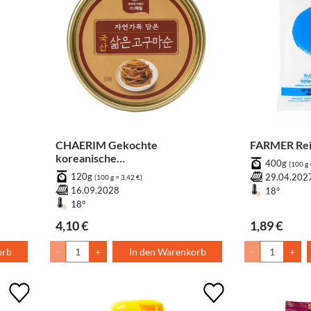
CHAERIM Gekochte
FARMER Rei
koreanische
400g
(100 g 
Süßkartoffelstängel in der Dose
120g
29.04.202
(100 g = 3,42 €)
16.09.2028
18°
18°
4,10 €
1,89 €
orb
-
+
In den Warenkorb
-
+