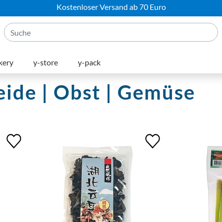
Kostenloser Versand ab 70 Euro
kery
y-store
y-pack
reide | Obst | Gemüse