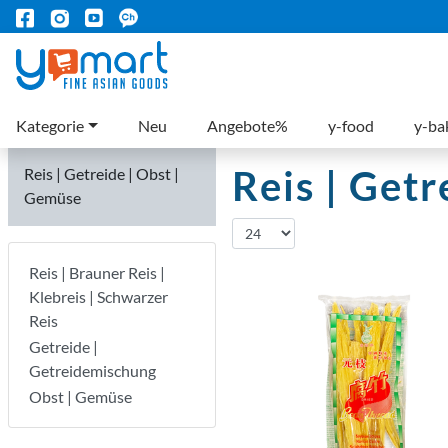
Kategorie
Neu
Angebote%
y-food
y-ba
Reis | Get
Reis | Getreide | Obst |
Gemüse
Reis | Brauner Reis |
Klebreis | Schwarzer
Reis
Getreide |
Getreidemischung
Obst | Gemüse