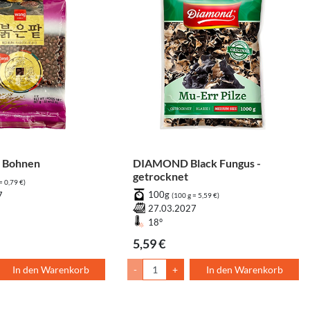
 Bohnen
DIAMOND Black Fungus -
getrocknet
= 0,79 €)
100g
7
(100 g = 5,59 €)
27.03.2027
18°
5,59 €
In den Warenkorb
-
+
In den Warenkorb