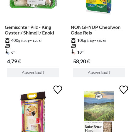
Gemischter Pilz - King
NONGHYUP Cheolwon
Oyster / Shimeji / Enoki
Odae Reis
400g
10kg
(100 g = 1,20 €)
(1 Kg = 5,82 €)
6°
18°
4,79 €
58,20 €
Ausverkauft
Ausverkauft