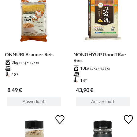
ONNURI Brauner Reis
NONGHYUP GoodTRae
Reis
2kg
(1 Kg = 4,25 €)
10kg
(1 Kg = 4,39 €)
18°
18°
8,49 €
43,90 €
Ausverkauft
Ausverkauft