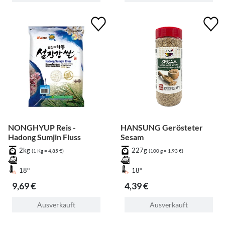
NONGHYUP Reis -
HANSUNG Gerösteter
Hadong Sumjin Fluss
Sesam
2kg
227g
(1 Kg = 4,85 €)
(100 g = 1,93 €)
18°
18°
9,69 €
4,39 €
Ausverkauft
Ausverkauft