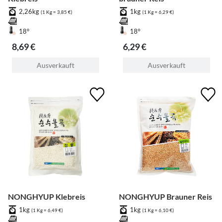
2,26kg
1kg
(1 Kg = 3,85 €)
(1 Kg = 6,29 €)
18°
18°
8,69 €
6,29 €
Ausverkauft
Ausverkauft
NONGHYUP Klebreis
NONGHYUP Brauner Reis
1kg
1kg
(1 Kg = 6,49 €)
(1 Kg = 6,10 €)