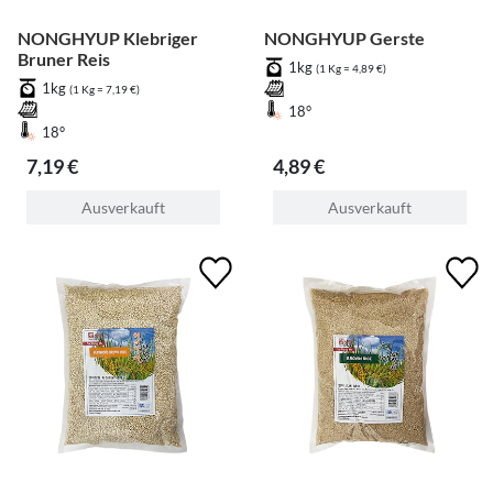
NONGHYUP Klebriger
NONGHYUP Gerste
Bruner Reis
1kg
(1 Kg = 4,89 €)
1kg
(1 Kg = 7,19 €)
18°
18°
7,19 €
4,89 €
Ausverkauft
Ausverkauft