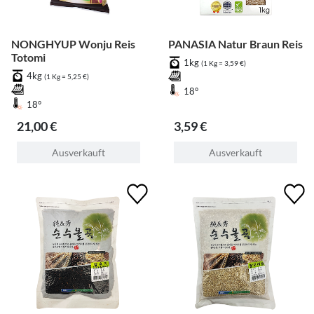
NONGHYUP Wonju Reis
PANASIA Natur Braun Reis
Totomi
1kg
(1 Kg = 3,59 €)
4kg
(1 Kg = 5,25 €)
18°
18°
21,00 €
3,59 €
Ausverkauft
Ausverkauft