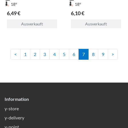
18°
18°
6,49 €
6,10 €
Ausverkauft
Ausverkauft
<
1
2
3
4
5
6
7
8
9
>
Information
y-store
y-delivery
y-point