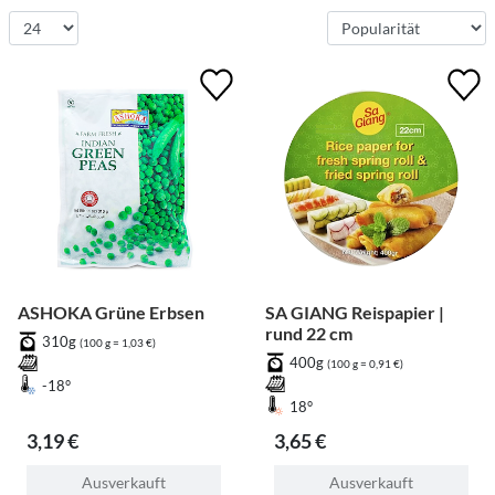
ASHOKA Grüne Erbsen
SA GIANG Reispapier |
rund 22 cm
310g
(100 g = 1,03 €)
400g
(100 g = 0,91 €)
-18°
18°
3,19 €
3,65 €
Ausverkauft
Ausverkauft