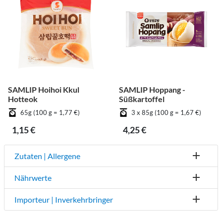
SAMLIP Hoihoi Kkul
SAMLIP Hoppang -
Hotteok
Süßkartoffel
65g (100 g = 1,77 €)
3 x 85g (100 g = 1,67 €)
1,15 €
4,25 €
Zutaten | Allergene
Nährwerte
Importeur | Inverkehrbringer