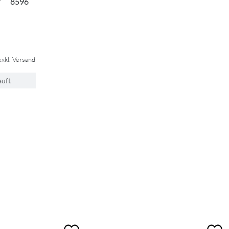
r
8596
exkl. Versand
auft