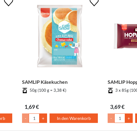
SAMLIP Käsekuchen
SAMLIP Hopp
50g (100 g = 3,38 €)
3 x 85g (100
1,69 €
3,69 €
orb
-
+
In den Warenkorb
-
+