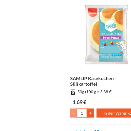
SAMLIP Käsekuchen -
Süßkartoffel
50g (100 g = 3,38 €)
1,69 €
-
+
In den Warenk