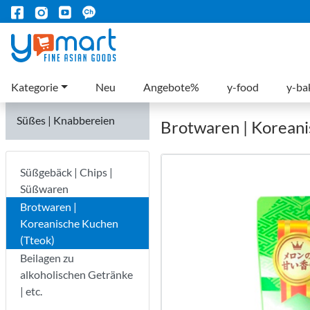
Kategorie
Neu
Angebote%
y-food
y-ba
Süßes | Knabbereien
Brotwaren | Koreani
Süßgebäck | Chips |
Süßwaren
Brotwaren |
Koreanische Kuchen
(Tteok)
Beilagen zu
alkoholischen Getränke
| etc.