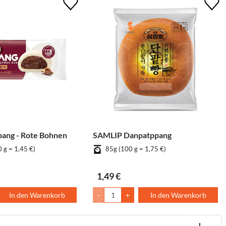
ang - Rote Bohnen
SAMLIP Danpatppang
 g = 1,45 €)
85g (100 g = 1,75 €)
1,49 €
In den Warenkorb
-
+
In den Warenkorb