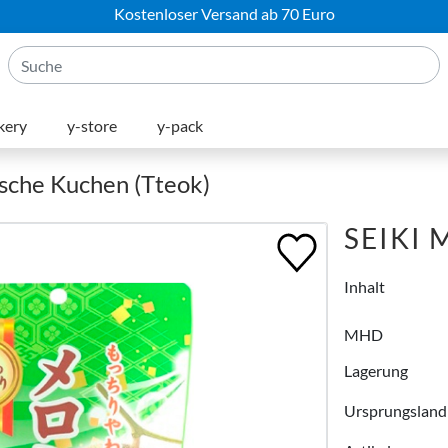
Kostenloser Versand ab 70 Euro
kery
y-store
y-pack
sche Kuchen (Tteok)
SEIKI 
Inhalt
MHD
Lagerung
Ursprungsland