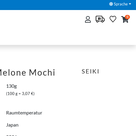
Sprache
0
Melone Mochi
SEIKI
130g
(100 g = 3,07 €)
Raumtemperatur
Japan