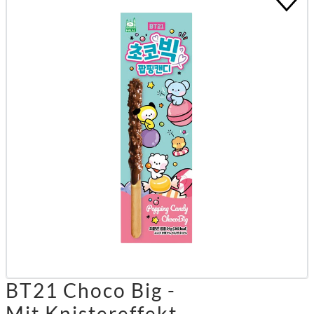
BT21 Choco Big -
Mit Knistereffekt