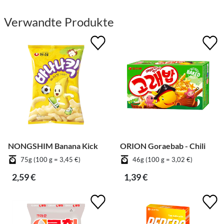
Verwandte Produkte
NONGSHIM Banana Kick
ORION Goraebab - Chili
75g (100 g = 3,45 €)
46g (100 g = 3,02 €)
2,59 €
1,39 €