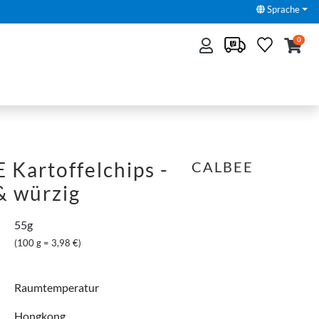
Sprache
0
Kartoffelchips -
CALBEE
& würzig
55g
(100 g = 3,98 €)
Raumtemperatur
Hongkong