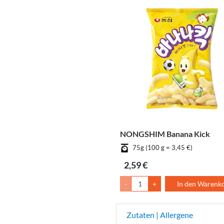
NONGSHIM Banana Kick
75g (100 g = 3,45 €)
2,59 €
-
+
In den Warenk
Zutaten | Allergene