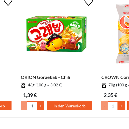
ORION Goraebab - Chili
CROWN Corn
46g (100 g = 3,02 €)
70g (100 g 
1,39 €
2,35 €
orb
-
+
In den Warenkorb
-
+