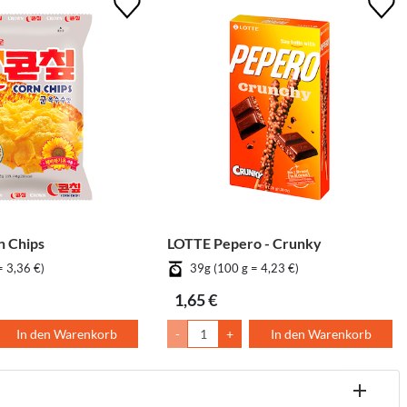
 Chips
LOTTE Pepero - Crunky
= 3,36 €)
39g (100 g = 4,23 €)
1,65 €
In den Warenkorb
-
+
In den Warenkorb