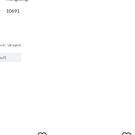
r
10691
exkl. Versand
auft