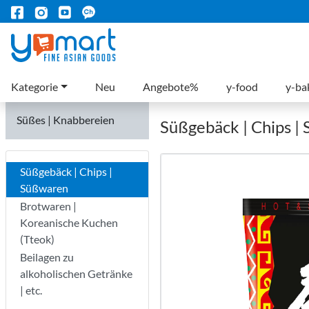
Kategorie
Neu
Angebote%
y-food
y-ba
Süßes | Knabbereien
Süßgebäck | Chips |
Süßgebäck | Chips |
Süßwaren
Brotwaren |
Koreanische Kuchen
(Tteok)
Beilagen zu
alkoholischen Getränke
| etc.