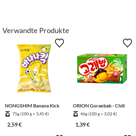
Verwandte Produkte
NONGSHIM Banana Kick
ORION Goraebab - Chili
75g (100 g = 3,45 €)
46g (100 g = 3,02 €)
2,59 €
1,39 €