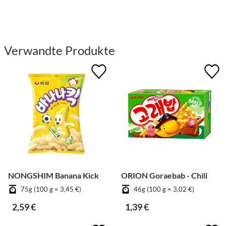
Verwandte Produkte
NONGSHIM Banana Kick
ORION Goraebab - Chili
75g (100 g = 3,45 €)
46g (100 g = 3,02 €)
2,59 €
1,39 €