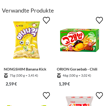
Verwandte Produkte
NONGSHIM Banana Kick
ORION Goraebab - Chili
75g (100 g = 3,45 €)
46g (100 g = 3,02 €)
2,59 €
1,39 €