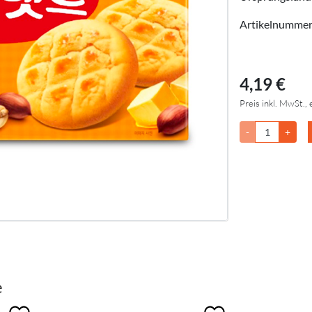
Artikelnumme
4,19 €
Preis inkl. MwSt., 
-
+
e