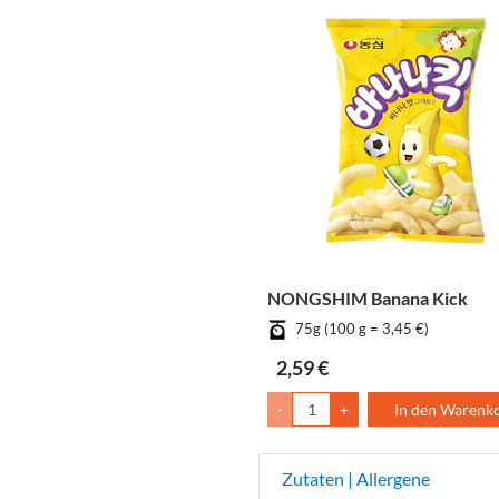
NONGSHIM Banana Kick
75g (100 g = 3,45 €)
2,59 €
-
+
In den Warenk
Zutaten | Allergene