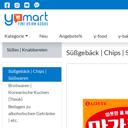
Kategorie
Neu
Angebote%
y-food
y-ba
Süßes | Knabbereien
Süßgebäck | Chips |
Süßgebäck | Chips |
Süßwaren
Brotwaren |
Koreanische Kuchen
(Tteok)
Beilagen zu
alkoholischen Getränke
| etc.