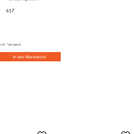
r
617
exkl. Versand
In den Warenkorb