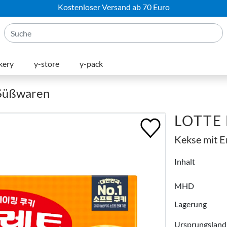
Kostenloser Versand ab 70 Euro
kery
y-store
y-pack
 Süßwaren
LOTTE 
Kekse mit 
Inhalt
MHD
Lagerung
Ursprungsland