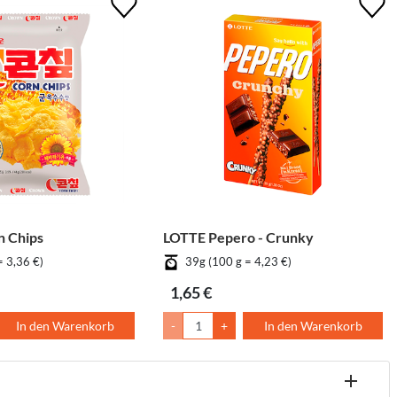
 Chips
LOTTE Pepero - Crunky
= 3,36 €)
39g (100 g = 4,23 €)
1,65 €
In den Warenkorb
-
+
In den Warenkorb