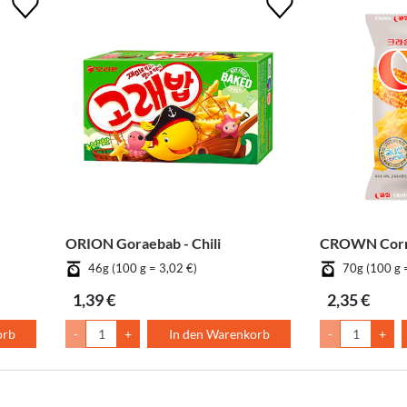
ORION Goraebab - Chili
CROWN Corn
46g (100 g = 3,02 €)
70g (100 g 
1,39 €
2,35 €
orb
-
+
In den Warenkorb
-
+