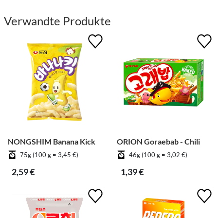
Verwandte Produkte
NONGSHIM Banana Kick
ORION Goraebab - Chili
75g (100 g = 3,45 €)
46g (100 g = 3,02 €)
2,59 €
1,39 €