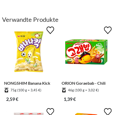
Verwandte Produkte
NONGSHIM Banana Kick
ORION Goraebab - Chili
75g (100 g = 3,45 €)
46g (100 g = 3,02 €)
2,59 €
1,39 €