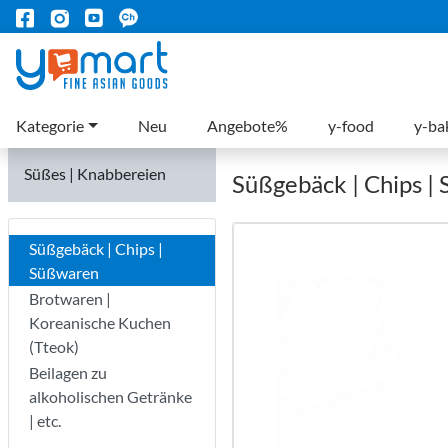
Kategorie
Neu
Angebote%
y-food
y-ba
Süßes | Knabbereien
Süßgebäck | Chips |
Süßgebäck | Chips |
Süßwaren
Brotwaren |
Koreanische Kuchen
(Tteok)
Beilagen zu
alkoholischen Getränke
| etc.