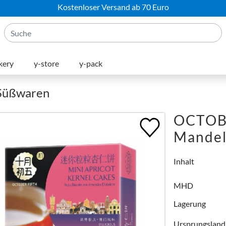
Kostenloser Versand ab 70 Euro
kery
y-store
y-pack
 Süßwaren
OCTOBE
Mande
Inhalt
MHD
Lagerung
Ursprungsland