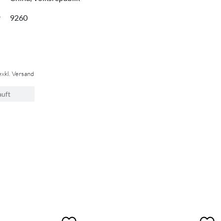
r
9260
exkl. Versand
auft