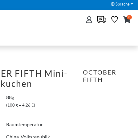
Sprache
0
R FIFTH Mini-
OCTOBER
FIFTH
lkuchen
88g
(100 g = 4,26 €)
Raumtemperatur
China, Volksrepublik