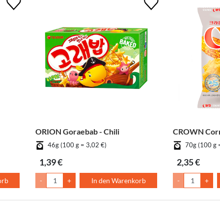
ORION Goraebab - Chili
CROWN Corn
46g (100 g = 3,02 €)
70g (100 g 
1,39 €
2,35 €
orb
-
+
In den Warenkorb
-
+