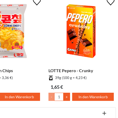
 Chips
LOTTE Pepero - Crunky
= 3,36 €)
39g (100 g = 4,23 €)
1,65 €
In den Warenkorb
-
+
In den Warenkorb