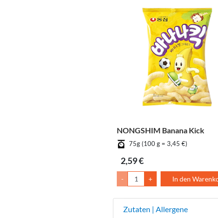
NONGSHIM Banana Kick
75g (100 g = 3,45 €)
2,59 €
-
+
In den Warenk
Zutaten | Allergene