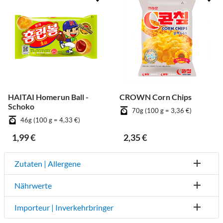
HAITAI Homerun Ball -
CROWN Corn Chips
Schoko
70g (100 g = 3,36 €)
46g (100 g = 4,33 €)
1,99 €
2,35 €
Zutaten | Allergene
Nährwerte
Importeur | Inverkehrbringer