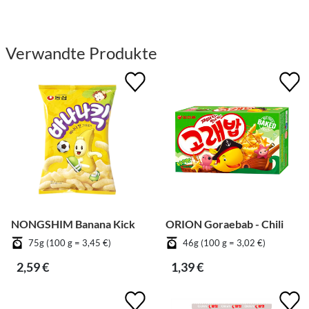
Verwandte Produkte
NONGSHIM Banana Kick
ORION Goraebab - Chili
75g (100 g = 3,45 €)
46g (100 g = 3,02 €)
2,59 €
1,39 €