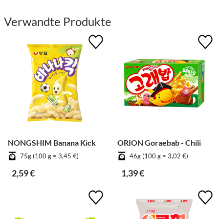
Verwandte Produkte
NONGSHIM Banana Kick
ORION Goraebab - Chili
75g (100 g = 3,45 €)
46g (100 g = 3,02 €)
2,59 €
1,39 €