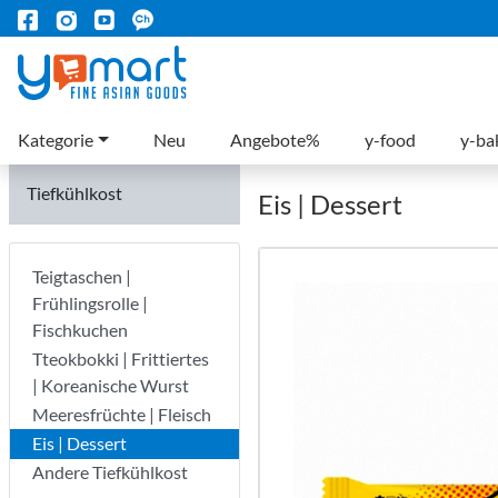
Kategorie
Neu
Angebote%
y-food
y-ba
Tiefkühlkost
Eis | Dessert
Teigtaschen |
Frühlingsrolle |
Fischkuchen
Tteokbokki | Frittiertes
| Koreanische Wurst
Meeresfrüchte | Fleisch
Eis | Dessert
Andere Tiefkühlkost