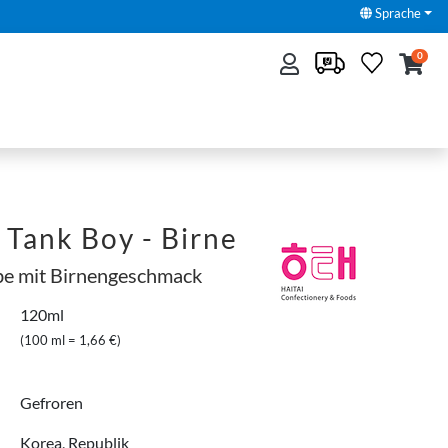
Sprache
0
 Tank Boy - Birne
be mit Birnengeschmack
120ml
(100 ml = 1,66 €)
Gefroren
Korea, Republik