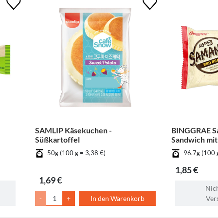
SAMLIP Käsekuchen -
BINGGRAE Sa
Süßkartoffel
Sandwich mit
50g (100 g = 3,38 €)
96,7g (100 
1,85 €
1,69 €
Nich
-
+
In den Warenkorb
Ver