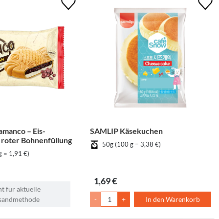
manco – Eis-
SAMLIP Käsekuchen
 roter Bohnenfüllung
50g (100 g = 3,38 €)
g = 1,91 €)
1,69 €
t für aktuelle
sandmethode
-
+
In den Warenkorb