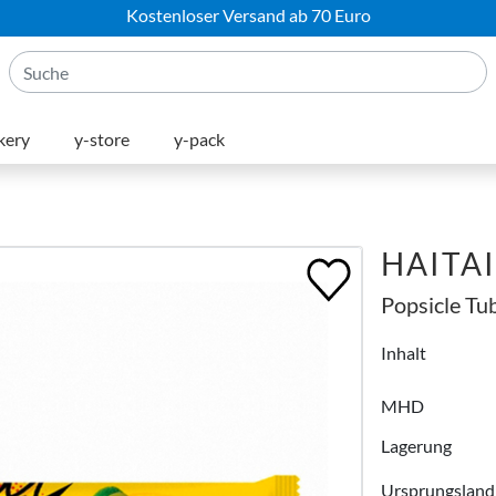
Kostenloser Versand ab 70 Euro
kery
y-store
y-pack
HAITAI
Popsicle Tu
Inhalt
MHD
Lagerung
Ursprungsland