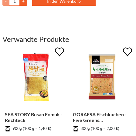
-
+
In den Warenkorb
Verwandte Produkte
SEA STORY Busan Eomuk -
GORAESA Fischkuchen -
Rechteck
Five Greens
Fischfrikadelle
900g (100 g = 1,40 €)
300g (100 g = 2,00 €)
quadratisch