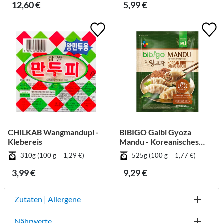
12,60 €
5,99 €
CHILKAB Wangmandupi -
BIBIGO Galbi Gyoza
Klebereis
Mandu - Koreanisches
BBQ
310g (100 g = 1,29 €)
525g (100 g = 1,77 €)
3,99 €
9,29 €
Zutaten | Allergene
Nährwerte